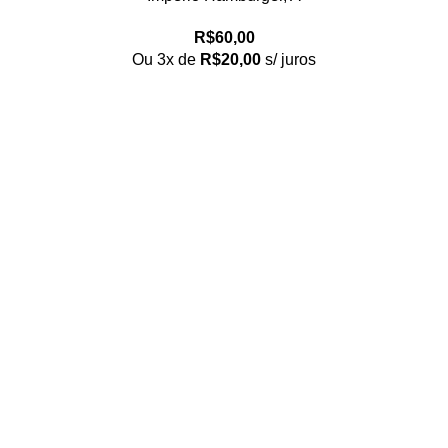
R$
60,00
Ou 3x de
R$
20,00
s/ juros
Loja no IFUSP
Tel: (11) 2648-6666
Rua do Matão. Travessa R187
Instituto de Física, USP – São Paulo
Editora
Tel: (11) 3936-3413
Rua Enéias Luís Carlos Barbanti, 193
Freguesia do Ó, São Paulo/SP
Página