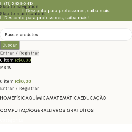
(11) 3936-3413
Skip to navigation
Desconto para professores,
saiba mais!
Skip to main content
Desconto para professores,
saiba mais!
Buscar
Entrar / Registrar
0
item
R$
0,00
Menu
0
item
R$
0,00
Entrar / Registrar
HOME
FÍSICA
QUÍMICA
MATEMÁTICA
EDUCAÇÃO
COMPUTAÇÃO
GERAL
LIVROS GRATUÍTOS
Categorias