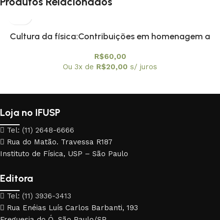
Produtos Relacionados
Cultura da física:Contribuições em homenagem a
Amelia Imperio Hamburger, A
R$
60,00
Ou 3x de
R$
20,00
s/ juros
Loja no IFUSP
Tel: (11) 2648-6666
Rua do Matão. Travessa R187
Instituto de Física, USP – São Paulo
Editora
Tel: (11) 3936-3413
Rua Enéias Luís Carlos Barbanti, 193
Freguesia do Ó, São Paulo/SP