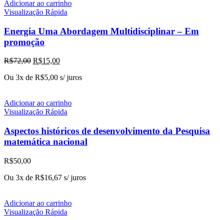
Adicionar ao carrinho
Visualização Rápida
Energia Uma Abordagem Multidisciplinar – Em
promoção
O
O
R$
72,00
R$
15,00
preço
preço
Ou 3x de
R$
5,00
s/ juros
original
atual
era:
é:
R$72,00.
R$15,00.
Adicionar ao carrinho
Visualização Rápida
Aspectos históricos de desenvolvimento da Pesquisa
matemática nacional
R$
50,00
Ou 3x de
R$
16,67
s/ juros
Adicionar ao carrinho
Visualização Rápida