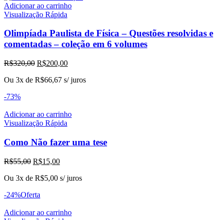
Adicionar ao carrinho
Visualização Rápida
Olimpíada Paulista de Física – Questões resolvidas e
comentadas – coleção em 6 volumes
O
O
R$
320,00
R$
200,00
preço
preço
Ou 3x de
R$
66,67
s/ juros
original
atual
era:
é:
-73%
R$320,00.
R$200,00.
Adicionar ao carrinho
Visualização Rápida
Como Não fazer uma tese
O
O
R$
55,00
R$
15,00
preço
preço
Ou 3x de
R$
5,00
s/ juros
original
atual
era:
é:
-24%
Oferta
R$55,00.
R$15,00.
Adicionar ao carrinho