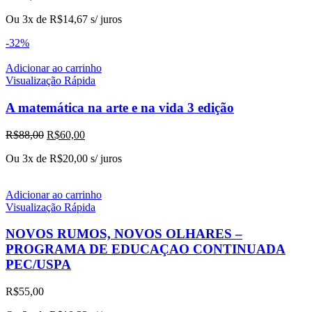
Ou 3x de
R$
14,67
s/ juros
-32%
Adicionar ao carrinho
Visualização Rápida
A matemática na arte e na vida 3 edição
O
O
R$
88,00
R$
60,00
preço
preço
Ou 3x de
R$
20,00
s/ juros
original
atual
era:
é:
R$88,00.
R$60,00.
Adicionar ao carrinho
Visualização Rápida
NOVOS RUMOS, NOVOS OLHARES –
PROGRAMA DE EDUCAÇAO CONTINUADA
PEC/USPA
R$
55,00