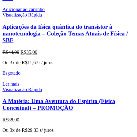
Adicionar ao carrinho
Visualização Rápida
Aplicações da física quântica do transistor à
nanotecnologia – Coleção Temas Atuais de Física /
SBF
O
O
R$
44,00
R$
35,00
preço
preço
Ou 3x de
R$
11,67
s/ juros
original
atual
era:
é:
Esgotado
R$44,00.
R$35,00.
Ler mais
Visualização Rápida
A Matéria: Uma Aventura do Espírito (Física
Conceitual) – PROMOÇÃO
R$
88,00
Ou 3x de
R$
29,33
s/ juros