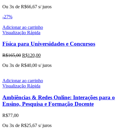
preço
preço
Ou 3x de
R$
66,67
s/ juros
original
atual
era:
é:
-27%
R$330,00.
R$200,00.
Adicionar ao carrinho
Visualização Rápida
Física para Universidades e Concursos
O
O
R$
165,00
R$
120,00
preço
preço
Ou 3x de
R$
40,00
s/ juros
original
atual
era:
é:
R$165,00.
R$120,00.
Adicionar ao carrinho
Visualização Rápida
Ambiências & Redes Online: Interações para o
Ensino, Pesquisa e Formação Docente
R$
77,00
Ou 3x de
R$
25,67
s/ juros