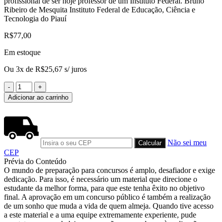
profissional de ser hoje professor de um Instituto Federal. Bruno
Ribeiro de Mesquita Instituto Federal de Educação, Ciência e
Tecnologia do Piauí
R$
77,00
Em estoque
Ou 3x de
R$
25,67
s/ juros
Física
para
Adicionar ao carrinho
institutos
federais,
universidades
e
concursos
Não sei meu
:
CEP
questões
Prévia do Conteúdo
de
O mundo de preparação para concursos é amplo, desafiador e exige
concursos,
dedicação. Para isso, é necessário um material que direcione o
vol.
estudante da melhor forma, para que este tenha êxito no objetivo
4:
final. A aprovação em um concurso público é também a realização
eletrostática,
de um sonho que muda a vida de quem almeja. Quando tive acesso
circuitos
a este material e a uma equipe extremamente experiente, pude
elétricos,