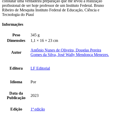
constatar uma verdadeira preparação que me levou à realização
magnetismo,
profissional de ser hoje professor de um Instituto Federal. Bruno
óptica
Ribeiro de Mesquita Instituto Federal de Educação, Ciência e
quantidade
Tecnologia do Piauí
Informações
Peso
345 g
Dimensões
1,1 × 16 × 23 cm
Antônio Nunes de Oliveira, Douglas Pereira
Autor
Gomes da Silva, José Wally Mendonça Menezes.
Editora
LF Editorial
Idioma
Por
Data da
2023
Publicação
Edição
1ª edição