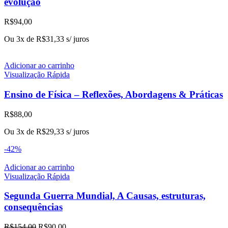
evolução
R$
94,00
Ou 3x de
R$
31,33
s/ juros
Adicionar ao carrinho
Visualização Rápida
Ensino de Física – Reflexões, Abordagens & Práticas
R$
88,00
Ou 3x de
R$
29,33
s/ juros
-42%
Adicionar ao carrinho
Visualização Rápida
Segunda Guerra Mundial, A Causas, estruturas,
consequências
O
O
R$
154,00
R$
90,00