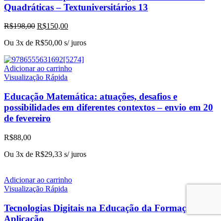
Quadráticas – Textuniversitários 13
O
O
R$
198,00
R$
150,00
preço
preço
Ou 3x de
R$
50,00
s/ juros
original
atual
era:
é:
R$198,00.
R$150,00.
Adicionar ao carrinho
Visualização Rápida
Educação Matemática: atuações, desafios e
possibilidades em diferentes contextos – envio em 20
de fevereiro
R$
88,00
Ou 3x de
R$
29,33
s/ juros
Adicionar ao carrinho
Visualização Rápida
Tecnologias Digitais na Educação da Formação à
Aplicação