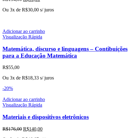
preço
preço
Ou 3x de
R$
30,00
s/ juros
original
atual
era:
é:
R$154,00.
R$90,00.
Adicionar ao carrinho
Visualização Rápida
Matemática, discurso e linguagens – Contibuições
para a Educação Matemática
R$
55,00
Ou 3x de
R$
18,33
s/ juros
-20%
Adicionar ao carrinho
Visualização Rápida
Materiais e dispositivos eletrônicos
O
O
R$
176,00
R$
140,00
preço
preço