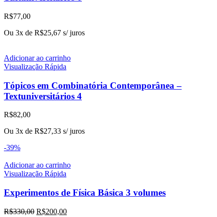
R$
77,00
Ou 3x de
R$
25,67
s/ juros
Adicionar ao carrinho
Visualização Rápida
Tópicos em Combinatória Contemporânea –
Textuniversitários 4
R$
82,00
Ou 3x de
R$
27,33
s/ juros
-39%
Adicionar ao carrinho
Visualização Rápida
Experimentos de Física Básica 3 volumes
O
O
R$
330,00
R$
200,00