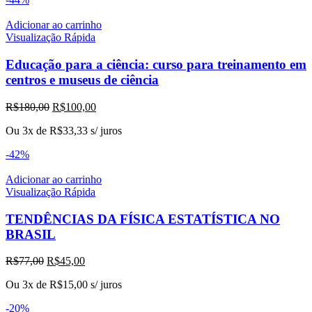
Adicionar ao carrinho
Visualização Rápida
Educação para a ciência: curso para treinamento em
centros e museus de ciência
O
O
R$
180,00
R$
100,00
preço
preço
Ou 3x de
R$
33,33
s/ juros
original
atual
era:
é:
-42%
R$180,00.
R$100,00.
Adicionar ao carrinho
Visualização Rápida
TENDÊNCIAS DA FÍSICA ESTATÍSTICA NO
BRASIL
O
O
R$
77,00
R$
45,00
preço
preço
Ou 3x de
R$
15,00
s/ juros
original
atual
era:
é:
-20%
R$77,00.
R$45,00.