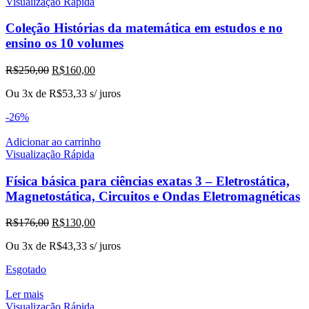
Visualização Rápida
Coleção Histórias da matemática em estudos e no
ensino os 10 volumes
O
O
R$
250,00
R$
160,00
preço
preço
Ou 3x de
R$
53,33
s/ juros
original
atual
era:
é:
-26%
R$250,00.
R$160,00.
Adicionar ao carrinho
Visualização Rápida
Física básica para ciências exatas 3 – Eletrostática,
Magnetostática, Circuitos e Ondas Eletromagnéticas
O
O
R$
176,00
R$
130,00
preço
preço
Ou 3x de
R$
43,33
s/ juros
original
atual
era:
é:
Esgotado
R$176,00.
R$130,00.
Ler mais
Visualização Rápida