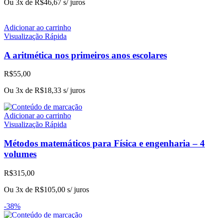
Ou 3x de
R$
46,67
s/ juros
original
atual
era:
é:
R$176,00.
R$140,00.
Adicionar ao carrinho
Visualização Rápida
A aritmética nos primeiros anos escolares
R$
55,00
Ou 3x de
R$
18,33
s/ juros
Adicionar ao carrinho
Visualização Rápida
Métodos matemáticos para Física e engenharia – 4
volumes
R$
315,00
Ou 3x de
R$
105,00
s/ juros
-38%