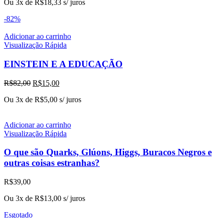
Ou 3x de
R$
18,33
s/ juros
-82%
Adicionar ao carrinho
Visualização Rápida
EINSTEIN E A EDUCAÇÃO
O
O
R$
82,00
R$
15,00
preço
preço
Ou 3x de
R$
5,00
s/ juros
original
atual
era:
é:
R$82,00.
R$15,00.
Adicionar ao carrinho
Visualização Rápida
O que são Quarks, Glúons, Higgs, Buracos Negros e
outras coisas estranhas?
R$
39,00
Ou 3x de
R$
13,00
s/ juros
Esgotado