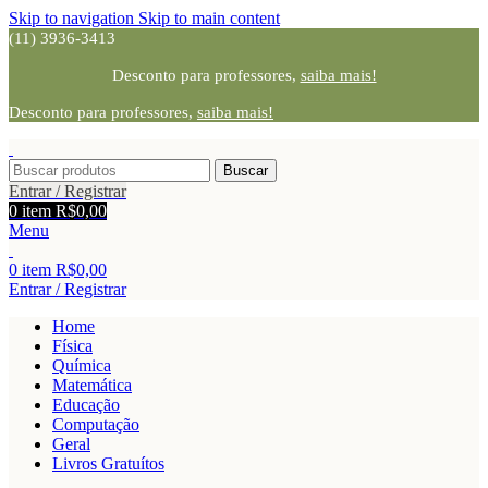
Skip to navigation
Skip to main content
(11) 3936-3413
Desconto para professores,
saiba mais!
Desconto para professores,
saiba mais!
Buscar
Entrar / Registrar
0
item
R$
0,00
Menu
0
item
R$
0,00
Entrar / Registrar
Home
Física
Química
Matemática
Educação
Computação
Geral
Livros Gratuítos