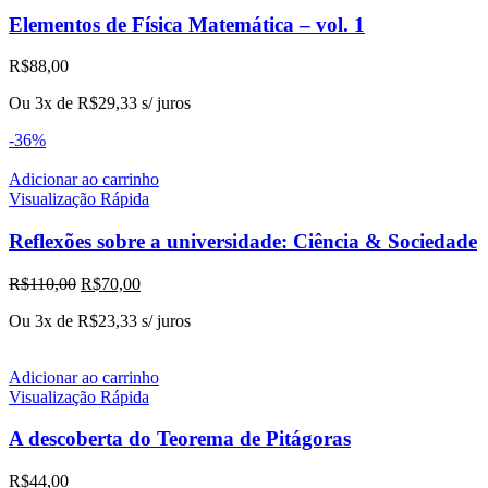
Elementos de Física Matemática – vol. 1
R$
88,00
Ou 3x de
R$
29,33
s/ juros
-36%
Adicionar ao carrinho
Visualização Rápida
Reflexões sobre a universidade: Ciência & Sociedade
O
O
R$
110,00
R$
70,00
preço
preço
Ou 3x de
R$
23,33
s/ juros
original
atual
era:
é:
R$110,00.
R$70,00.
Adicionar ao carrinho
Visualização Rápida
A descoberta do Teorema de Pitágoras
R$
44,00