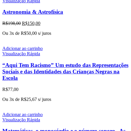
Visualização Rápida
Astronomia & Astrofísica
O
O
R$
198,00
R$
150,00
preço
preço
Ou 3x de
R$
50,00
s/ juros
original
atual
era:
é:
R$198,00.
R$150,00.
Adicionar ao carrinho
Visualização Rápida
“Aqui Tem Racismo” Um estudo das Representações
Sociais e das Identidades das Crianças Negras na
Escola
R$
77,00
Ou 3x de
R$
25,67
s/ juros
Adicionar ao carrinho
Visualização Rápida
Matemáticas, o monocórdio e o número sonoro , As