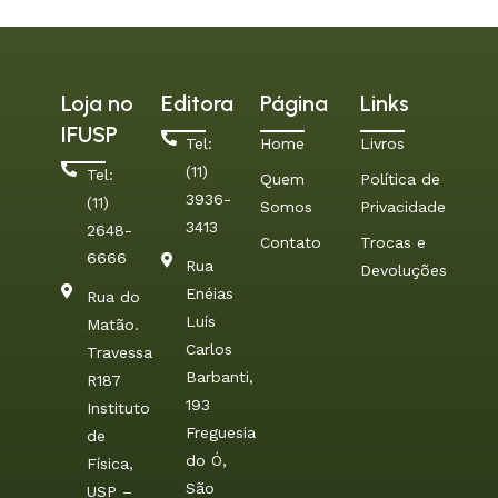
Loja no
Editora
Página
Links
IFUSP
Tel:
Home
Livros
(11)
Tel:
Quem
Política de
3936-
(11)
Somos
Privacidade
3413
2648-
Contato
Trocas e
6666
Rua
Devoluções
Enéias
Rua do
Luís
Matão.
Carlos
Travessa
Barbanti,
R187
193
Instituto
Freguesia
de
do Ó,
Física,
São
USP –