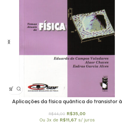
Aplicações da física quântica do transistor à
nanotecnologia – Coleção Temas Atuais de Física
R$
35,00
R$
44,00
/ SBF
Ou 3x de
R$
11,67
s/ juros