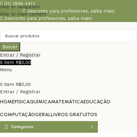
(11) 3936-3413
Skip to navigation
Desconto para professores,
saiba mais!
Skip to main content
Desconto para professores,
saiba mais!
Buscar
Entrar / Registrar
0
item
R$
0,00
Menu
0
item
R$
0,00
Entrar / Registrar
HOME
FÍSICA
QUÍMICA
MATEMÁTICA
EDUCAÇÃO
COMPUTAÇÃO
GERAL
LIVROS GRATUÍTOS
Categorias