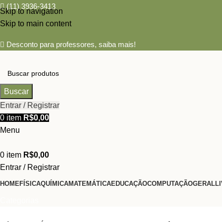
(11) 3936-3413
Skip to navigation
Skip to main content
Desconto para professores,
saiba mais!
Buscar
Entrar / Registrar
0
item
R$
0,00
Menu
0
item
R$
0,00
Entrar / Registrar
HOME
FÍSICA
QUÍMICA
MATEMÁTICA
EDUCAÇÃO
COMPUTAÇÃO
GERAL
L
Categorias