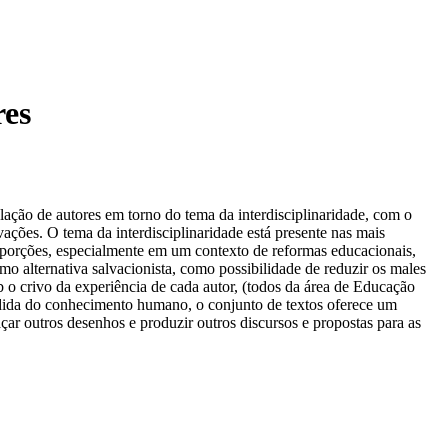
res
elação de autores em torno do tema da interdisciplinaridade, com o
vações. O tema da interdisciplinaridade está presente nas mais
roporções, especialmente em um contexto de reformas educacionais,
o alternativa salvacionista, como possibilidade de reduzir os males
b o crivo da experiência de cada autor, (todos da área de Educação
rdida do conhecimento humano, o conjunto de textos oferece um
ar outros desenhos e produzir outros discursos e propostas para as