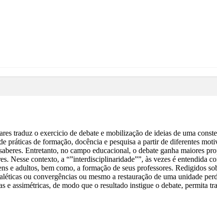
lares traduz o exercicio de debate e mobilização de ideias de uma const
 de práticas de formação, docência e pesquisa a partir de diferentes moti
e saberes. Entretanto, no campo educacional, o debate ganha maiores p
. Nesse contexto, a “”interdisciplinaridade””, às vezes é entendida com
jovens e adultos, bem como, a formação de seus professores. Redigidos so
dialéticas ou convergências ou mesmo a restauração de uma unidade pe
 assimétricas, de modo que o resultado instigue o debate, permita traç