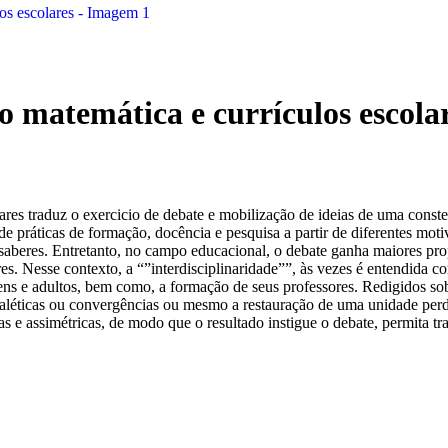
o matemática e currículos escola
lares traduz o exercicio de debate e mobilização de ideias de uma const
 de práticas de formação, docência e pesquisa a partir de diferentes moti
e saberes. Entretanto, no campo educacional, o debate ganha maiores p
. Nesse contexto, a “”interdisciplinaridade””, às vezes é entendida com
jovens e adultos, bem como, a formação de seus professores. Redigidos so
dialéticas ou convergências ou mesmo a restauração de uma unidade pe
 assimétricas, de modo que o resultado instigue o debate, permita traç