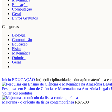
Matemática
Educação
Computação
Geral
Livros Gratuítos
Categorias
Biologia
Computação
Educação
Física
Matemática
Química
Geral
Início
EDUCAÇÃO
In(ter)disciplinaridade, educação matemática e c
Pesquisas em Ensino de Ciências e Matemática na Amazônia Leg
Voltar aos produtos
Majorana - o oráculo da física contemporânea
R$
75,00