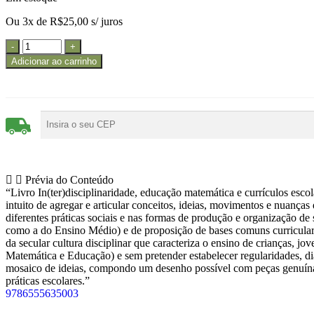
Ou 3x de
R$
25,00
s/ juros
Adicionar ao carrinho
Prévia do Conteúdo
“Livro In(ter)disciplinaridade, educação matemática e currículos esco
intuito de agregar e articular conceitos, ideias, movimentos e nuanças
diferentes práticas sociais e nas formas de produção e organização d
como a do Ensino Médio) e de proposição de bases comuns curriculares
da secular cultura disciplinar que caracteriza o ensino de crianças, 
Matemática e Educação) e sem pretender estabelecer regularidades, 
mosaico de ideias, compondo um desenho possível com peças genuínas e
práticas escolares.”
9786555635003