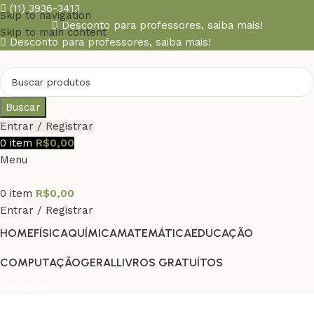
(11) 3936-3413
Skip to navigation
Desconto para professores,
saiba mais!
Skip to main content
Desconto para professores,
saiba mais!
Buscar
Entrar / Registrar
0
item
R$
0,00
Menu
0
item
R$
0,00
Entrar / Registrar
HOME
FÍSICA
QUÍMICA
MATEMÁTICA
EDUCAÇÃO
COMPUTAÇÃO
GERAL
LIVROS GRATUÍTOS
Categorias