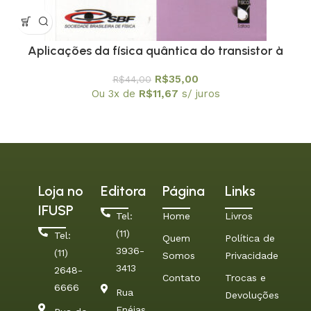
Aplicações da física quântica do transistor à
nanotecnologia – Coleção Temas Atuais de Física
R$
35,00
R$
44,00
/ SBF
Ou 3x de
R$
11,67
s/ juros
Loja no
Editora
Página
Links
IFUSP
Tel:
Home
Livros
(11)
Tel:
Quem
Política de
3936-
(11)
Somos
Privacidade
3413
2648-
Contato
Trocas e
6666
Rua
Devoluções
Enéias