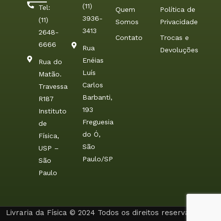
(11)
Tel:
Quem
Política de
3936-
(11)
Somos
Privacidade
3413
2648-
Contato
Trocas e
6666
Rua
Devoluções
Enéias
Rua do
Luís
Matão.
Carlos
Travessa
Barbanti,
R187
193
Instituto
Freguesia
de
do Ó,
Física,
São
USP –
Paulo/SP
São
Paulo
Livraria da Física © 2024 Todos os direitos reservados. By