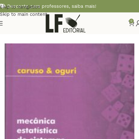
Desconto para professores,
saiba mais!
Skip to navigation
Skip to main content
0
Início
FÍSICA