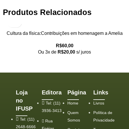
Produtos Relacionados
Cultura da física:Contribuições em homenagem a Amelia
Imperio Hamburger, A
R$
60,00
Ou 3x de
R$
20,00
s/ juros
Loja
Editora
Página
Links
no
Tel: (11)
Home
Livros
IFUSP
3936-3413
Quem
Política de
Tel: (11)
Somos
Privacidade
Rua
2648-6666
Enéias