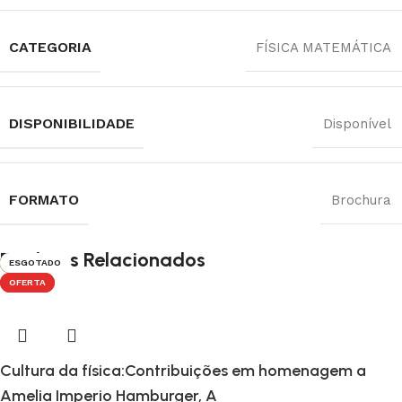
CATEGORIA
FÍSICA MATEMÁTICA
DISPONIBILIDADE
Disponível
FORMATO
Brochura
Produtos Relacionados
-44%
-42%
-20%
ESGOTADO
-79%
-36%
-32%
-82%
ESGOTADO
-42%
-20%
-38%
-73%
-24%
-39%
-27%
-36%
-26%
ESGOTADO
ESGOTADO
-24%
-45%
-26%
-47%
ESGOTADO
-27%
ESGOTADO
OFERTA
OFERTA
Cultura da física:Contribuições em homenagem a
Amelia Imperio Hamburger, A