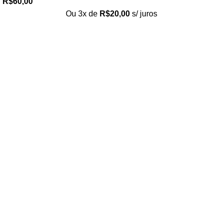
R$
60,00
Ou 3x de
R$
20,00
s/ juros
Loja no IFUSP
Tel: (11) 2648-6666
Rua do Matão. Travessa R187
Instituto de Física, USP – São Paulo
Editora
Tel: (11) 3936-3413
Rua Enéias Luís Carlos Barbanti, 193
Freguesia do Ó, São Paulo/SP
Página