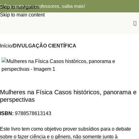
Desconto para professores,
saiba mais!
Skip to navigation
Skip to main content
0
Início
DIVULGAÇÃO CIENTÍFICA
-83%
Mulheres na Física Casos históricos, panorama e
perspectivas
ISBN:
9788578613143
Este livro tem como objetivo prover subsídios para o debate
sobre o fazer ciência e o gênero, não somente junto à