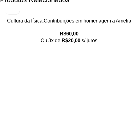
Cultura da física:Contribuições em homenagem a Amelia
Imperio Hamburger, A
R$
60,00
Ou 3x de
R$
20,00
s/ juros
Loja no IFUSP
Tel: (11) 2648-6666
Rua do Matão. Travessa R187
Instituto de Física, USP – São Paulo
Editora
Tel: (11) 3936-3413
Rua Enéias Luís Carlos Barbanti, 193
Freguesia do Ó, São Paulo/SP
Página