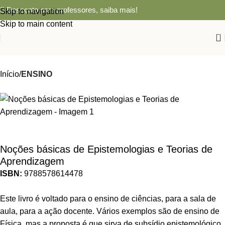
Desconto para professores,
saiba mais!
Skip to navigation
Skip to main content
0
Início
ENSINO
Noções básicas de Epistemologias e Teorias de
Aprendizagem
ISBN:
9788578614478
Este livro é voltado para o ensino de ciências, para a sala de
aula, para a ação docente. Vários exemplos são de ensino de
Física, mas a proposta é que sirva de subsídio epistemológico,