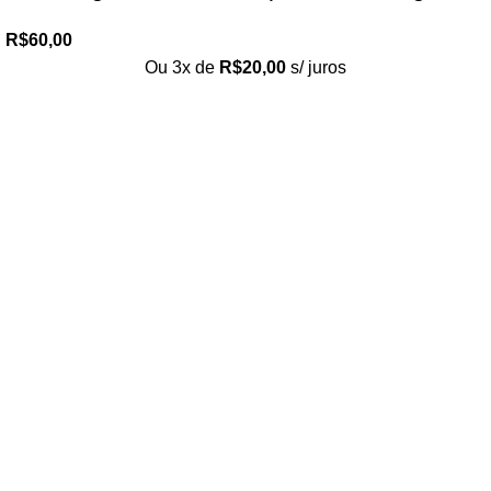
R$
60,00
Ou 3x de
R$
20,00
s/ juros
Loja no IFUSP
Tel: (11) 2648-6666
Rua do Matão. Travessa R187
Instituto de Física, USP – São Paulo
Editora
Tel: (11) 3936-3413
Rua Enéias Luís Carlos Barbanti, 193
Freguesia do Ó, São Paulo/SP