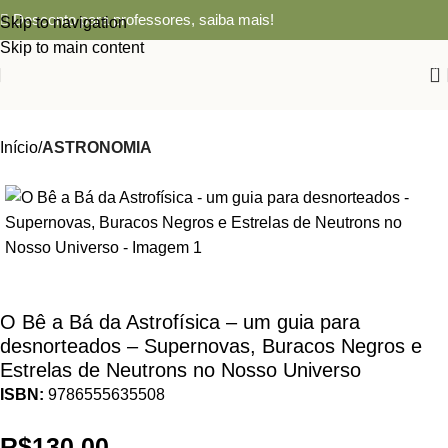
Desconto para professores,
saiba mais!
Skip to navigation
Skip to main content
0
Início
ASTRONOMIA
O Bê a Bá da Astrofísica – um guia para
desnorteados – Supernovas, Buracos Negros e
Estrelas de Neutrons no Nosso Universo
ISBN:
9786555635508
R$
130,00