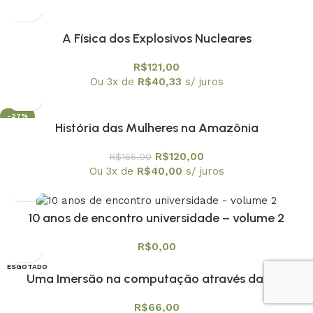
A Física dos Explosivos Nucleares
R$
121,00
Ou 3x de
R$
40,33
s/ juros
-27%
História das Mulheres na Amazônia
R$
120,00
R$
165,00
Ou 3x de
R$
40,00
s/ juros
10 anos de encontro universidade – volume 2
R$
0,00
ESGOTADO
Uma Imersão na computação através da sua
evolução histórica com algoritmos volume 1
R$
66,00