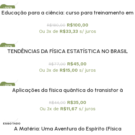
-44%
Educação para a ciência: curso para treinamento em
centros e museus de ciência
R$
100,00
R$
180,00
Ou 3x de
R$
33,33
s/ juros
-42%
TENDÊNCIAS DA FÍSICA ESTATÍSTICA NO BRASIL
R$
45,00
R$
77,00
Ou 3x de
R$
15,00
s/ juros
-20%
Aplicações da física quântica do transistor à
nanotecnologia – Coleção Temas Atuais de Física /
R$
35,00
R$
44,00
SBF
Ou 3x de
R$
11,67
s/ juros
ESGOTADO
A Matéria: Uma Aventura do Espírito (Física