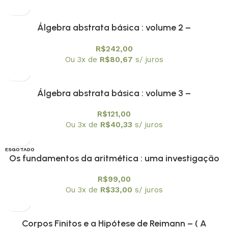
Álgebra abstrata básica : volume 2 –
Textuniversitários 9
R$
242,00
Ou 3x de
R$
80,67
s/ juros
Álgebra abstrata básica : volume 3 –
Textuniversitários 10
R$
121,00
Ou 3x de
R$
40,33
s/ juros
ESGOTADO
Os fundamentos da aritmética : uma investigação
OFERTA
lógico-matemática sobre o conceito de número –
R$
99,00
Textuniversitários 11
Ou 3x de
R$
33,00
s/ juros
Corpos Finitos e a Hipótese de Reimann – ( A