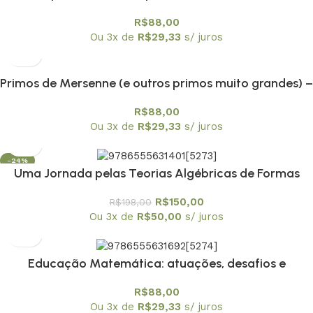
Demonstração de André Weil) – Textuniversitários 14
R$
88,00
Ou 3x de
R$
29,33
s/ juros
Primos de Mersenne (e outros primos muito grandes) –
Textuniversitários 12
R$
88,00
Ou 3x de
R$
29,33
s/ juros
-24%
Uma Jornada pelas Teorias Algébricas de Formas
Quadráticas – Textuniversitários 13
R$
150,00
R$
198,00
Ou 3x de
R$
50,00
s/ juros
Educação Matemática: atuações, desafios e
possibilidades em diferentes contextos – envio em 20
R$
88,00
de fevereiro
Ou 3x de
R$
29,33
s/ juros