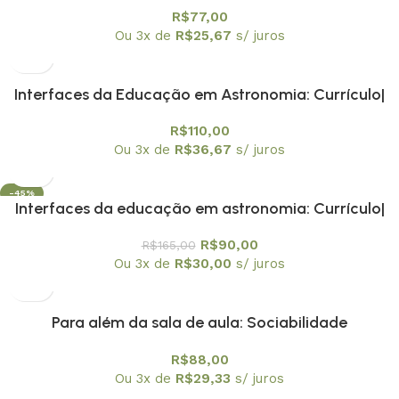
R$
77,00
Ou 3x de
R$
25,67
s/ juros
Interfaces da Educação em Astronomia: Currículo|
Formação de Professores e Divulgação Científica –
R$
110,00
Volume 1 – Relatos Reflexivos sobre a História da
Ou 3x de
R$
36,67
s/ juros
Astronomia no Ensino
-45%
Interfaces da educação em astronomia: Currículo|
formação de professores e divulgação científica.
R$
90,00
R$
165,00
Volume 2 Ações dialógicas na Prática de Ensino de
Ou 3x de
R$
30,00
s/ juros
Astronomia
Para além da sala de aula: Sociabilidade
Adolescentes| Relações Étnico-Raciais e Ação
R$
88,00
Pedagógica
Ou 3x de
R$
29,33
s/ juros