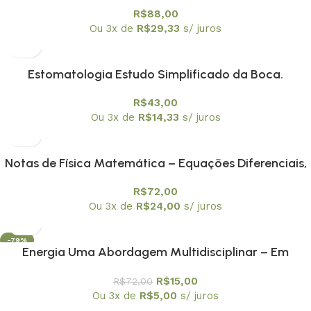
Conceitual) – PROMOÇÃO
R$
88,00
Ou 3x de
R$
29,33
s/ juros
Estomatologia Estudo Simplificado da Boca.
Prevenção Bucal
R$
43,00
Ou 3x de
R$
14,33
s/ juros
Notas de Física Matemática – Equações Diferenciais,
Funções de Green e Distribuições
R$
72,00
Ou 3x de
R$
24,00
s/ juros
-79%
Energia Uma Abordagem Multidisciplinar – Em
promoção
R$
15,00
R$
72,00
Ou 3x de
R$
5,00
s/ juros