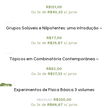
Textuniversitários 5
R$
121,00
Ou 3x de
R$
40,33
s/ juros
Grupos Solúveis e Nilpotentes: uma introdução –
Textuniversitários 6
R$
77,00
Ou 3x de
R$
25,67
s/ juros
Tópicos em Combinatória Contemporânea –
Textuniversitários 4
R$
82,00
Ou 3x de
R$
27,33
s/ juros
-39%
Experimentos de Física Básica 3 volumes
R$
200,00
R$
330,00
Ou 3x de
R$
66,67
s/ juros