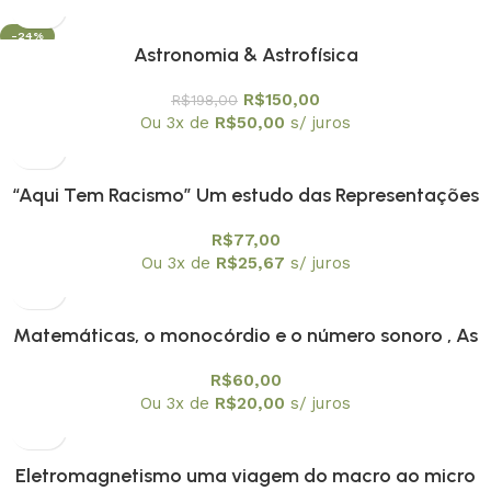
-24%
Astronomia & Astrofísica
OFERTA
R$
150,00
R$
198,00
Ou 3x de
R$
50,00
s/ juros
“Aqui Tem Racismo” Um estudo das Representações
Sociais e das Identidades das Crianças Negras na
R$
77,00
Escola
Ou 3x de
R$
25,67
s/ juros
Matemáticas, o monocórdio e o número sonoro , As
R$
60,00
Ou 3x de
R$
20,00
s/ juros
Eletromagnetismo uma viagem do macro ao micro