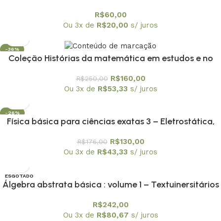
à atualidade
R$
60,00
Ou 3x de
R$
20,00
s/ juros
-36%
Coleção Histórias da matemática em estudos e no
ensino os 10 volumes
R$
160,00
R$
250,00
Ou 3x de
R$
53,33
s/ juros
-26%
Física básica para ciências exatas 3 – Eletrostática,
Magnetostática, Circuitos e Ondas Eletromagnéticas
R$
130,00
R$
176,00
Ou 3x de
R$
43,33
s/ juros
ESGOTADO
Álgebra abstrata básica : volume 1 – Textuinersitários
8
R$
242,00
Ou 3x de
R$
80,67
s/ juros