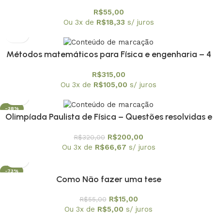
R$
55,00
Ou 3x de
R$
18,33
s/ juros
Métodos matemáticos para Física e engenharia – 4
volumes
R$
315,00
Ou 3x de
R$
105,00
s/ juros
-38%
Olimpíada Paulista de Física – Questões resolvidas e
comentadas – coleção em 6 volumes
R$
200,00
R$
320,00
Ou 3x de
R$
66,67
s/ juros
-73%
Como Não fazer uma tese
R$
15,00
R$
55,00
Ou 3x de
R$
5,00
s/ juros