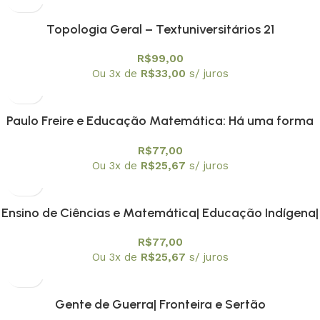
Topologia Geral – Textuniversitários 21
R$
99,00
Ou 3x de
R$
33,00
s/ juros
Paulo Freire e Educação Matemática: Há uma forma
Matemática de estar no mundo
R$
77,00
Ou 3x de
R$
25,67
s/ juros
Ensino de Ciências e Matemática| Educação Indígena|
Metodologias de Ensino e Avaliação da
R$
77,00
Aprendizagem
Ou 3x de
R$
25,67
s/ juros
Gente de Guerra| Fronteira e Sertão