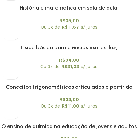
História e matemática em sala de aula:
contextos,textos e atividades Vol. 2
R$
35,00
Ou 3x de
R$
11,67
s/ juros
Física básica para ciências exatas: luz,
mecânicaquântica e relatividade: volume 4
R$
94,00
Ou 3x de
R$
31,33
s/ juros
Conceitos trigonométricos articulados a partir do
instrumento náutico, balhestilha, na interface entre
R$
33,00
historia e ensino de matamática
Ou 3x de
R$
11,00
s/ juros
O ensino de química na educação de jovens e adultos