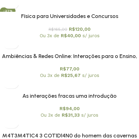
-27%
Física para Universidades e Concursos
R$
120,00
R$
165,00
Ou 3x de
R$
40,00
s/ juros
Ambiências & Redes Online: Interações para o Ensino,
Pesquisa e Formação Docente
R$
77,00
Ou 3x de
R$
25,67
s/ juros
As interações fracas uma introdução
R$
94,00
Ou 3x de
R$
31,33
s/ juros
M4T3M4T1C4 3 COT1D14N0 do homem das cavernas