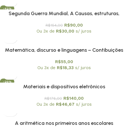
-42%
Segunda Guerra Mundial, A Causas, estruturas,
consequências
R$
90,00
R$
154,00
Ou 3x de
R$
30,00
s/ juros
Matemática, discurso e linguagens – Contibuições
para a Educação Matemática
R$
55,00
Ou 3x de
R$
18,33
s/ juros
-20%
Materiais e dispositivos eletrônicos
R$
140,00
R$
176,00
Ou 3x de
R$
46,67
s/ juros
A aritmética nos primeiros anos escolares