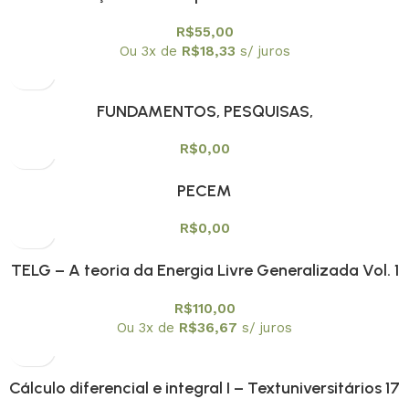
Contemporaneidade
R$
55,00
Ou 3x de
R$
18,33
s/ juros
FUNDAMENTOS, PESQUISAS,
CONTEMPORANEIDADES E TENDÊNCIAS NO ENSINO
R$
0,00
DE FÍSICA NO BRASIL
PECEM
R$
0,00
TELG – A teoria da Energia Livre Generalizada Vol. 1
R$
110,00
Ou 3x de
R$
36,67
s/ juros
Cálculo diferencial e integral I – Textuniversitários 17