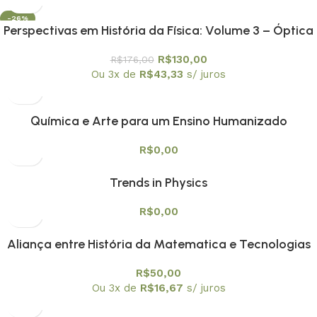
-26%
Perspectivas em História da Física: Volume 3 – Óptica
e Acústica: Luz e Som| dos Gregos ao Século XIX
R$
130,00
R$
176,00
Ou 3x de
R$
43,33
s/ juros
Química e Arte para um Ensino Humanizado
R$
0,00
Trends in Physics
R$
0,00
Aliança entre História da Matematica e Tecnologias
Digitais na Educação Matemática Vol. 1
R$
50,00
Ou 3x de
R$
16,67
s/ juros