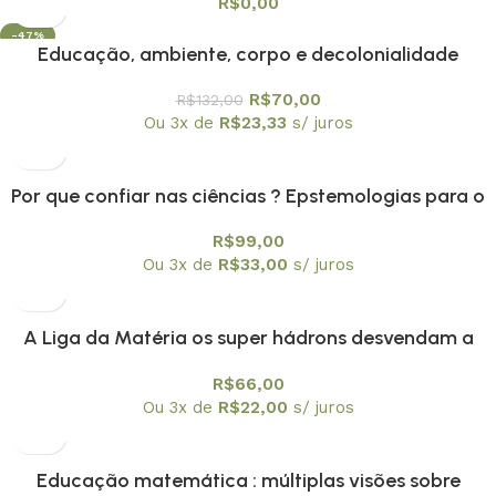
R$
0,00
-47%
Educação, ambiente, corpo e decolonialidade
R$
70,00
R$
132,00
Ou 3x de
R$
23,33
s/ juros
Por que confiar nas ciências ? Epstemologias para o
nosso tempo
R$
99,00
Ou 3x de
R$
33,00
s/ juros
A Liga da Matéria os super hádrons desvendam a
Física Nuclear
R$
66,00
Ou 3x de
R$
22,00
s/ juros
Educação matemática : múltiplas visões sobre