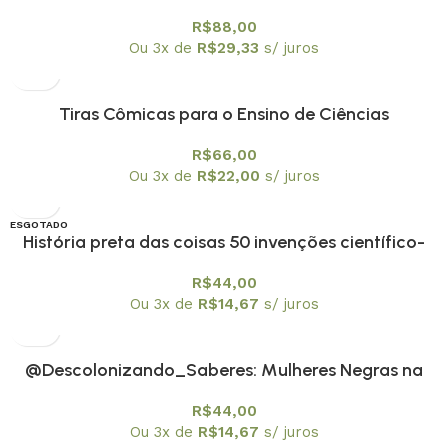
tecnologias digitais – capa mole
R$
88,00
Ou 3x de
R$
29,33
s/ juros
Tiras Cômicas para o Ensino de Ciências
R$
66,00
Ou 3x de
R$
22,00
s/ juros
ESGOTADO
História preta das coisas 50 invenções científico-
tecnológicas de pessoas negras
R$
44,00
Ou 3x de
R$
14,67
s/ juros
@Descolonizando_Saberes: Mulheres Negras na
ciência
R$
44,00
Ou 3x de
R$
14,67
s/ juros