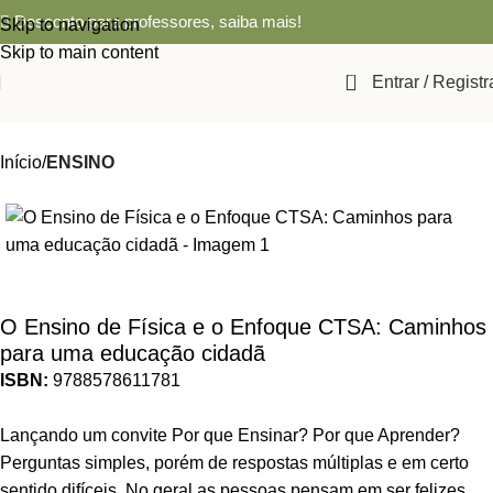
Desconto para professores,
saiba mais!
Skip to navigation
Skip to main content
0
Entrar / Registr
Início
ENSINO
O Ensino de Física e o Enfoque CTSA: Caminhos
para uma educação cidadã
ISBN:
9788578611781
Lançando um convite Por que Ensinar? Por que Aprender?
Perguntas simples, porém de respostas múltiplas e em certo
sentido difíceis. No geral as pessoas pensam em ser felizes,