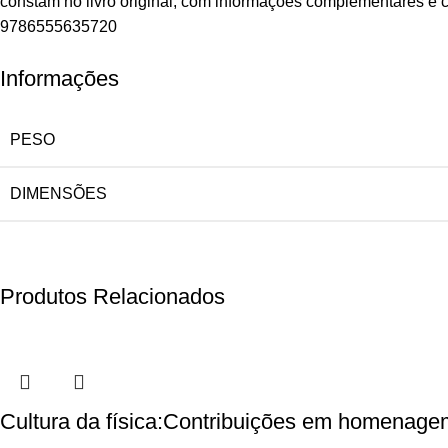
constam no livro original, com informações complementares e c
9786555635720
Informações
PESO
DIMENSÕES
Produtos Relacionados
Cultura da física:Contribuições em homenage