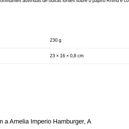
onflitantes advindas de outras fontes sobre o papiro Rhind e c
230 g
23 × 16 × 0,8 cm
m a Amelia Imperio Hamburger, A