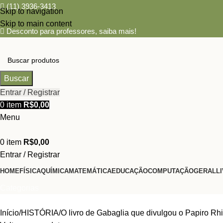
(11) 3936-3413
Skip to navigation
Skip to main content
Desconto para professores,
saiba mais!
Buscar
Entrar / Registrar
0
item
R$
0,00
Menu
0
item
R$
0,00
Entrar / Registrar
HOME
FÍSICA
QUÍMICA
MATEMÁTICA
EDUCAÇÃO
COMPUTAÇÃO
GERAL
L
Categorias
Início
HISTÓRIA
O livro de Gabaglia que divulgou o Papiro Rhi