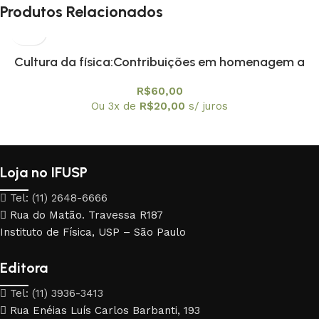
Produtos Relacionados
Cultura da física:Contribuições em homenagem a
Amelia Imperio Hamburger, A
R$
60,00
Ou 3x de
R$
20,00
s/ juros
Loja no IFUSP
Tel: (11) 2648-6666
Rua do Matão. Travessa R187
Instituto de Física, USP – São Paulo
Editora
Tel: (11) 3936-3413
Rua Enéias Luís Carlos Barbanti, 193