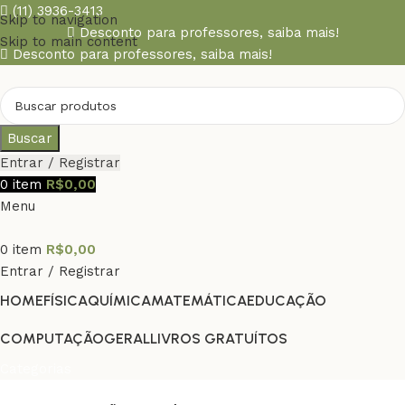
(11) 3936-3413
Skip to navigation
Desconto para professores,
saiba mais!
Skip to main content
Desconto para professores,
saiba mais!
Buscar
Entrar / Registrar
0
item
R$
0,00
Menu
0
item
R$
0,00
Entrar / Registrar
HOME
FÍSICA
QUÍMICA
MATEMÁTICA
EDUCAÇÃO
COMPUTAÇÃO
GERAL
LIVROS GRATUÍTOS
Categorias