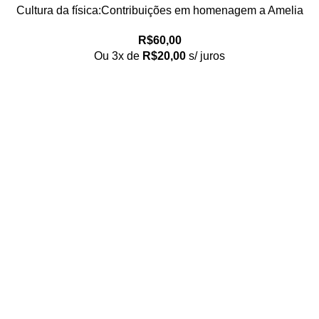
Cultura da física:Contribuições em homenagem a Amelia
Imperio Hamburger, A
R$
60,00
Ou 3x de
R$
20,00
s/ juros
Loja no IFUSP
Tel: (11) 2648-6666
Rua do Matão. Travessa R187
Instituto de Física, USP – São Paulo
Editora
Tel: (11) 3936-3413
Rua Enéias Luís Carlos Barbanti, 193
Freguesia do Ó, São Paulo/SP