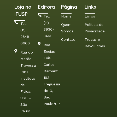
Loja no
Editora
Página
Links
IFUSP
Tel:
Home
Livros
(11)
Tel:
Quem
Política de
3936-
(11)
Somos
Privacidade
3413
2648-
Contato
Trocas e
6666
Rua
Devoluções
Enéias
Rua do
Luís
Matão.
Carlos
Travessa
Barbanti,
R187
193
Instituto
Freguesia
de
do Ó,
Física,
São
USP –
Paulo/SP
São
Paulo