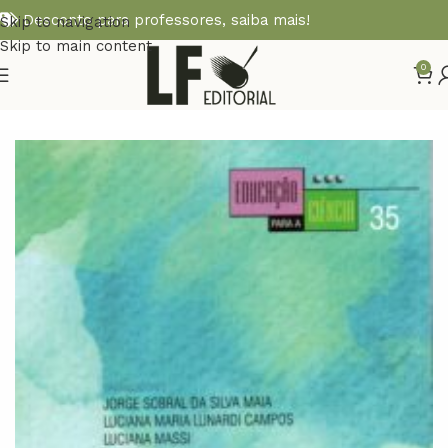
Desconto para professores,
saiba mais!
Skip to navigation
Skip to main content
0
Início
EDUCAÇÃO