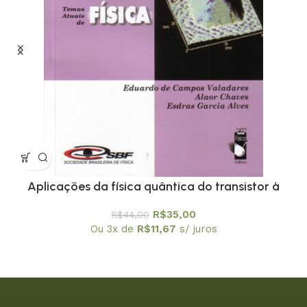
Aplicações da física quântica do transistor à
nanotecnologia – Coleção Temas Atuais de Física
R$
35,00
R$
44,00
/ SBF
Ou 3x de
R$
11,67
s/ juros