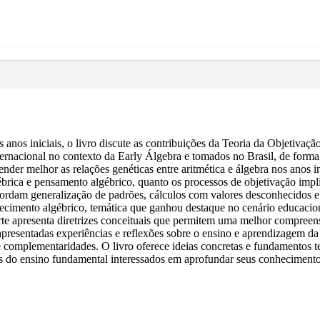
s iniciais, o livro discute as contribuições da Teoria da Objetivação 
rnacional no contexto da Early Álgebra e tomados no Brasil, de forma 
r melhor as relações genéticas entre aritmética e álgebra nos anos in
gébrica e pensamento algébrico, quanto os processos de objetivação imp
ordam generalização de padrões, cálculos com valores desconhecidos e r
imento algébrico, temática que ganhou destaque no cenário educacional
parte apresenta diretrizes conceituais que permitem uma melhor compre
apresentadas experiências e reflexões sobre o ensino e aprendizagem da 
 e complementaridades. O livro oferece ideias concretas e fundamentos 
s do ensino fundamental interessados em aprofundar seus conhecimento