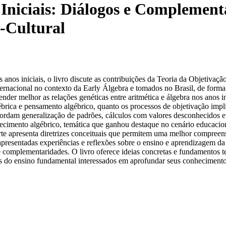
Iniciais: Diálogos e Complementa
o-Cultural
s iniciais, o livro discute as contribuições da Teoria da Objetivação 
rnacional no contexto da Early Álgebra e tomados no Brasil, de forma 
r melhor as relações genéticas entre aritmética e álgebra nos anos in
gébrica e pensamento algébrico, quanto os processos de objetivação imp
ordam generalização de padrões, cálculos com valores desconhecidos e r
imento algébrico, temática que ganhou destaque no cenário educacional
parte apresenta diretrizes conceituais que permitem uma melhor compre
apresentadas experiências e reflexões sobre o ensino e aprendizagem da 
 e complementaridades. O livro oferece ideias concretas e fundamentos 
s do ensino fundamental interessados em aprofundar seus conhecimento