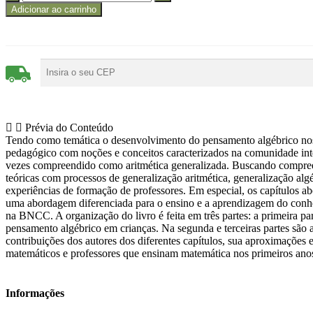
Adicionar ao carrinho
Prévia do Conteúdo
Tendo como temática o desenvolvimento do pensamento algébrico nos ano
pedagógico com noções e conceitos caracterizados na comunidade inte
vezes compreendido como aritmética generalizada. Buscando compreende
teóricas com processos de generalização aritmética, generalização al
experiências de formação de professores. Em especial, os capítulos ab
uma abordagem diferenciada para o ensino e a aprendizagem do conhec
na BNCC. A organização do livro é feita em três partes: a primeira 
pensamento algébrico em crianças. Na segunda e terceiras partes são 
contribuições dos autores dos diferentes capítulos, sua aproximações
matemáticos e professores que ensinam matemática nos primeiros ano
Informações