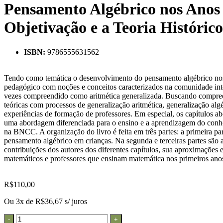
Pensamento Algébrico nos Anos 
Objetivação e a Teoria Históric
ISBN:
9786555631562
Tendo como temática o desenvolvimento do pensamento algébrico nos ano
pedagógico com noções e conceitos caracterizados na comunidade inte
vezes compreendido como aritmética generalizada. Buscando compreende
teóricas com processos de generalização aritmética, generalização al
experiências de formação de professores. Em especial, os capítulos ab
uma abordagem diferenciada para o ensino e a aprendizagem do conhec
na BNCC. A organização do livro é feita em três partes: a primeira 
pensamento algébrico em crianças. Na segunda e terceiras partes são 
contribuições dos autores dos diferentes capítulos, sua aproximações
matemáticos e professores que ensinam matemática nos primeiros ano
R$
110,00
Ou 3x de
R$
36,67
s/ juros