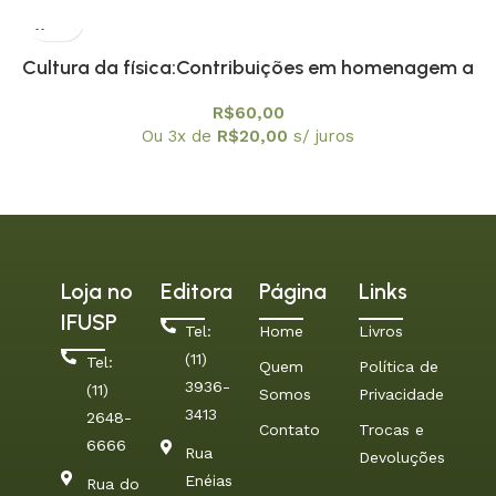
Cultura da física:Contribuições em homenagem a
Amelia Imperio Hamburger, A
R$
60,00
Ou 3x de
R$
20,00
s/ juros
Loja no
Editora
Página
Links
IFUSP
Tel:
Home
Livros
(11)
Tel:
Quem
Política de
3936-
(11)
Somos
Privacidade
3413
2648-
Contato
Trocas e
6666
Rua
Devoluções
Enéias
Rua do