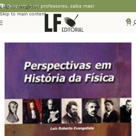
Desconto para professores,
saiba mais!
Skip to navigation
Skip to main content
0
Início
FÍSICA