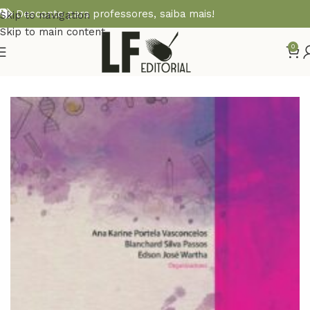
Desconto para professores,
saiba mais!
Skip to navigation
Skip to main content
0
Início
Diversos