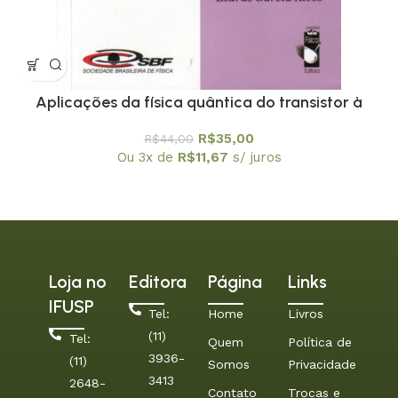
Aplicações da física quântica do transistor à
nanotecnologia – Coleção Temas Atuais de Física
R$
35,00
R$
44,00
/ SBF
Ou 3x de
R$
11,67
s/ juros
Loja no
Editora
Página
Links
IFUSP
Tel:
Home
Livros
(11)
Tel:
Quem
Política de
3936-
(11)
Somos
Privacidade
3413
2648-
Contato
Trocas e