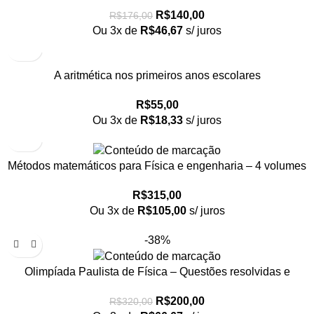
R$
140,00
R$
176,00
Ou 3x de
R$
46,67
s/ juros
A aritmética nos primeiros anos escolares
R$
55,00
Ou 3x de
R$
18,33
s/ juros
Métodos matemáticos para Física e engenharia – 4 volumes
R$
315,00
Ou 3x de
R$
105,00
s/ juros
-38%
Olimpíada Paulista de Física – Questões resolvidas e
comentadas – coleção em 6 volumes
R$
200,00
R$
320,00