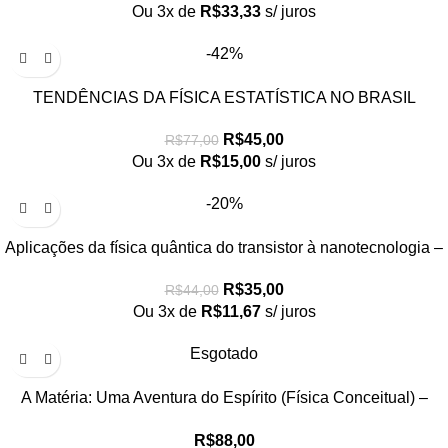
Ou 3x de
R$
33,33
s/ juros
-42%
TENDÊNCIAS DA FÍSICA ESTATÍSTICA NO BRASIL
R$
45,00
R$
77,00
Ou 3x de
R$
15,00
s/ juros
-20%
Aplicações da física quântica do transistor à nanotecnologia –
Coleção Temas Atuais de Física / SBF
R$
35,00
R$
44,00
Ou 3x de
R$
11,67
s/ juros
Esgotado
A Matéria: Uma Aventura do Espírito (Física Conceitual) –
PROMOÇÃO
R$
88,00