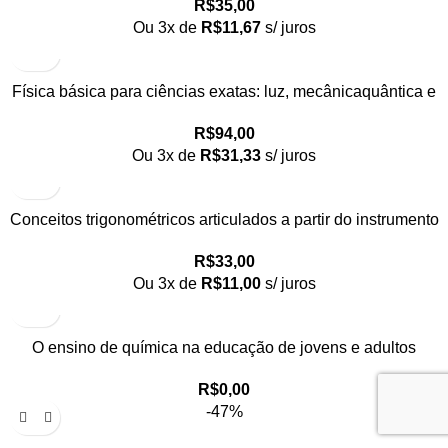
R$
35,00
Ou 3x de
R$
11,67
s/ juros
Física básica para ciências exatas: luz, mecânicaquântica e
relatividade: volume 4
R$
94,00
Ou 3x de
R$
31,33
s/ juros
Conceitos trigonométricos articulados a partir do instrumento
náutico, balhestilha, na interface entre historia e ensino de
R$
33,00
matamática
Ou 3x de
R$
11,00
s/ juros
O ensino de química na educação de jovens e adultos
R$
0,00
-47%