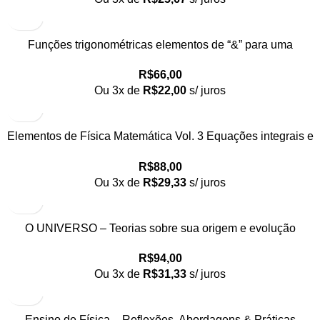
Funções trigonométricas elementos de “&” para uma
engenharia didática
R$
66,00
Ou 3x de
R$
22,00
s/ juros
Elementos de Física Matemática Vol. 3 Equações integrais e
Integrais de trajetória não relativísticas
R$
88,00
Ou 3x de
R$
29,33
s/ juros
O UNIVERSO – Teorias sobre sua origem e evolução
R$
94,00
Ou 3x de
R$
31,33
s/ juros
Ensino de Física – Reflexões, Abordagens & Práticas