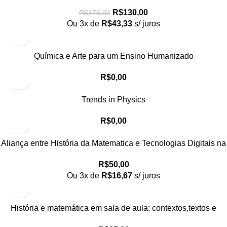
Acústica: Luz e Som| dos Gregos ao Século XIX
R$
130,00
R$
176,00
Ou 3x de
R$
43,33
s/ juros
Química e Arte para um Ensino Humanizado
R$
0,00
Trends in Physics
R$
0,00
Aliança entre História da Matematica e Tecnologias Digitais na
Educação Matemática Vol. 1
R$
50,00
Ou 3x de
R$
16,67
s/ juros
História e matemática em sala de aula: contextos,textos e
atividades Vol. 2