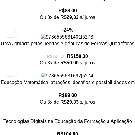
Textuniversitários 12
R$
88,00
Ou 3x de
R$
29,33
s/ juros
-24%
Uma Jornada pelas Teorias Algébricas de Formas Quadráticas
– Textuniversitários 13
R$
150,00
R$
198,00
Ou 3x de
R$
50,00
s/ juros
Educação Matemática: atuações, desafios e possibilidades em
diferentes contextos – envio em 20 de fevereiro
R$
88,00
Ou 3x de
R$
29,33
s/ juros
Tecnologias Digitais na Educação da Formação à Aplicação
R$
104,00