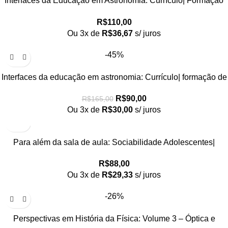
Interfaces da Educação em Astronomia: Currículo| Formação
de Professores e Divulgação Científica – Volume 1 – Relatos
R$
110,00
Reflexivos sobre a História da Astronomia no Ensino
Ou 3x de
R$
36,67
s/ juros
-45%
Interfaces da educação em astronomia: Currículo| formação de
professores e divulgação científica. Volume 2 Ações dialógicas
R$
90,00
R$
165,00
na Prática de Ensino de Astronomia
Ou 3x de
R$
30,00
s/ juros
Para além da sala de aula: Sociabilidade Adolescentes|
Relações Étnico-Raciais e Ação Pedagógica
R$
88,00
Ou 3x de
R$
29,33
s/ juros
-26%
Perspectivas em História da Física: Volume 3 – Óptica e