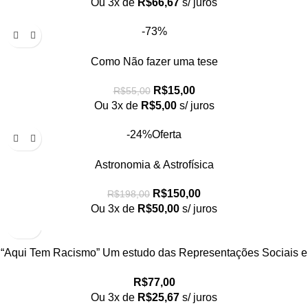
Ou 3x de
R$
66,67
s/ juros
-73%
Como Não fazer uma tese
R$
15,00
R$
55,00
Ou 3x de
R$
5,00
s/ juros
-24%
Oferta
Astronomia & Astrofísica
R$
150,00
R$
198,00
Ou 3x de
R$
50,00
s/ juros
“Aqui Tem Racismo” Um estudo das Representações Sociais e
das Identidades das Crianças Negras na Escola
R$
77,00
Ou 3x de
R$
25,67
s/ juros