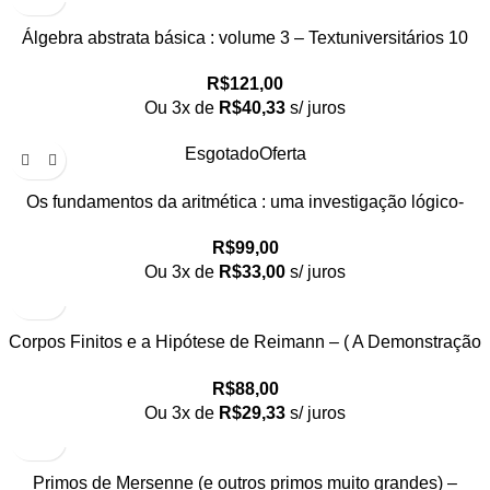
Álgebra abstrata básica : volume 3 – Textuniversitários 10
R$
121,00
Ou 3x de
R$
40,33
s/ juros
Esgotado
Oferta
Os fundamentos da aritmética : uma investigação lógico-
matemática sobre o conceito de número – Textuniversitários 11
R$
99,00
Ou 3x de
R$
33,00
s/ juros
Corpos Finitos e a Hipótese de Reimann – ( A Demonstração
de André Weil) – Textuniversitários 14
R$
88,00
Ou 3x de
R$
29,33
s/ juros
Primos de Mersenne (e outros primos muito grandes) –