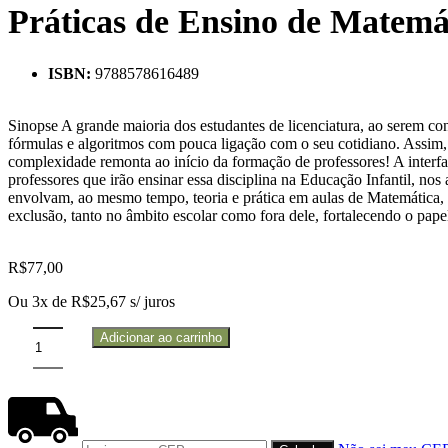
Práticas de Ensino de Matemát
ISBN:
9788578616489
Sinopse A grande maioria dos estudantes de licenciatura, ao serem con
fórmulas e algoritmos com pouca ligação com o seu cotidiano. Assim,
complexidade remonta ao início da formação de professores! A interfa
professores que irão ensinar essa disciplina na Educação Infantil, no
envolvam, ao mesmo tempo, teoria e prática em aulas de Matemática, ut
exclusão, tanto no âmbito escolar como fora dele, fortalecendo o pap
R$
77,00
Ou 3x de
R$
25,67
s/ juros
Adicionar ao carrinho