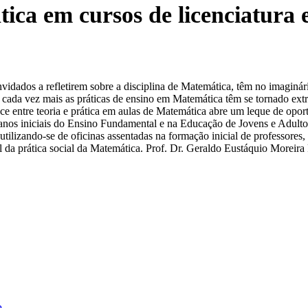
ica em cursos de licenciatura
vidados a refletirem sobre a disciplina de Matemática, têm no imaginár
 cada vez mais as práticas de ensino em Matemática têm se tornado ex
ce entre teoria e prática em aulas de Matemática abre um leque de opor
s anos iniciais do Ensino Fundamental e na Educação de Jovens e Adultos
ilizando-se de oficinas assentadas na formação inicial de professores, 
el da prática social da Matemática. Prof. Dr. Geraldo Eustáquio Moreir