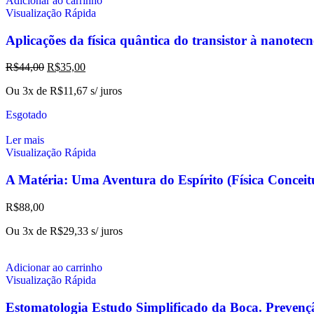
Adicionar ao carrinho
Visualização Rápida
Aplicações da física quântica do transistor à nanotec
R$
44,00
R$
35,00
Ou 3x de
R$
11,67
s/ juros
Esgotado
Ler mais
Visualização Rápida
A Matéria: Uma Aventura do Espírito (Física Conc
R$
88,00
Ou 3x de
R$
29,33
s/ juros
Adicionar ao carrinho
Visualização Rápida
Estomatologia Estudo Simplificado da Boca. Prevenç