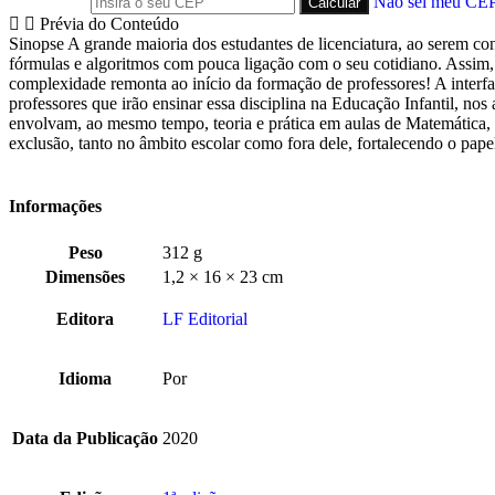
Não sei meu CE
Prévia do Conteúdo
Sinopse A grande maioria dos estudantes de licenciatura, ao serem con
fórmulas e algoritmos com pouca ligação com o seu cotidiano. Assim,
complexidade remonta ao início da formação de professores! A interfa
professores que irão ensinar essa disciplina na Educação Infantil, no
envolvam, ao mesmo tempo, teoria e prática em aulas de Matemática, ut
exclusão, tanto no âmbito escolar como fora dele, fortalecendo o pap
Informações
Peso
312 g
Dimensões
1,2 × 16 × 23 cm
Editora
LF Editorial
Idioma
Por
Data da Publicação
2020