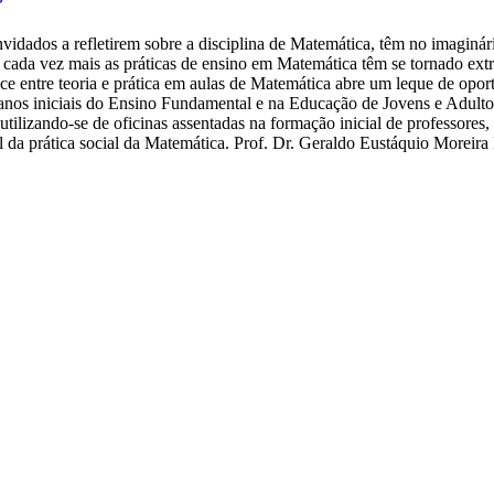
P
vidados a refletirem sobre a disciplina de Matemática, têm no imaginár
 cada vez mais as práticas de ensino em Matemática têm se tornado ex
ce entre teoria e prática em aulas de Matemática abre um leque de opor
s anos iniciais do Ensino Fundamental e na Educação de Jovens e Adultos
ilizando-se de oficinas assentadas na formação inicial de professores, 
el da prática social da Matemática. Prof. Dr. Geraldo Eustáquio Moreir