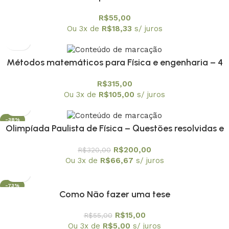
R$
55,00
Ou 3x de
R$
18,33
s/ juros
Métodos matemáticos para Física e engenharia – 4
volumes
R$
315,00
Ou 3x de
R$
105,00
s/ juros
-38%
Olimpíada Paulista de Física – Questões resolvidas e
comentadas – coleção em 6 volumes
R$
200,00
R$
320,00
Ou 3x de
R$
66,67
s/ juros
-73%
Como Não fazer uma tese
R$
15,00
R$
55,00
Ou 3x de
R$
5,00
s/ juros