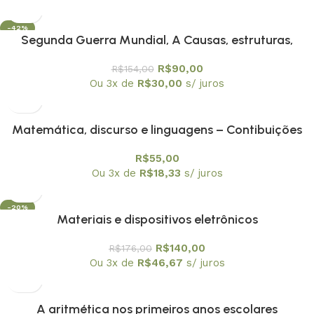
-42%
Segunda Guerra Mundial, A Causas, estruturas,
consequências
R$
90,00
R$
154,00
Ou 3x de
R$
30,00
s/ juros
Matemática, discurso e linguagens – Contibuições
para a Educação Matemática
R$
55,00
Ou 3x de
R$
18,33
s/ juros
-20%
Materiais e dispositivos eletrônicos
R$
140,00
R$
176,00
Ou 3x de
R$
46,67
s/ juros
A aritmética nos primeiros anos escolares