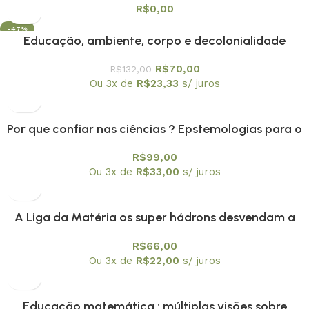
R$
0,00
-47%
Educação, ambiente, corpo e decolonialidade
R$
70,00
R$
132,00
Ou 3x de
R$
23,33
s/ juros
Por que confiar nas ciências ? Epstemologias para o
nosso tempo
R$
99,00
Ou 3x de
R$
33,00
s/ juros
A Liga da Matéria os super hádrons desvendam a
Física Nuclear
R$
66,00
Ou 3x de
R$
22,00
s/ juros
Educação matemática : múltiplas visões sobre