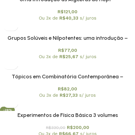
Textuniversitários 5
R$
121,00
Ou 3x de
R$
40,33
s/ juros
Grupos Solúveis e Nilpotentes: uma introdução –
Textuniversitários 6
R$
77,00
Ou 3x de
R$
25,67
s/ juros
Tópicos em Combinatória Contemporânea –
Textuniversitários 4
R$
82,00
Ou 3x de
R$
27,33
s/ juros
-39%
Experimentos de Física Básica 3 volumes
R$
200,00
R$
330,00
Ou 3x de
R$
66,67
s/ juros