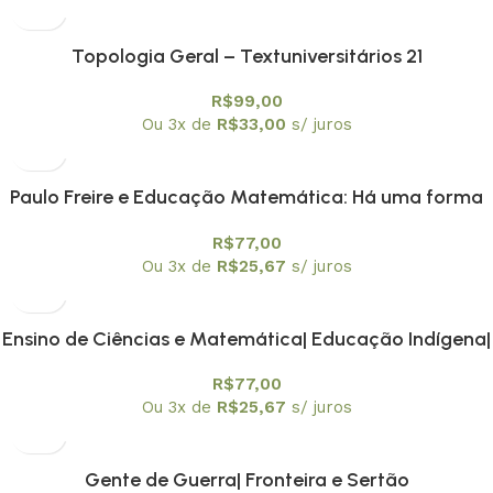
Topologia Geral – Textuniversitários 21
R$
99,00
Ou 3x de
R$
33,00
s/ juros
Paulo Freire e Educação Matemática: Há uma forma
Matemática de estar no mundo
R$
77,00
Ou 3x de
R$
25,67
s/ juros
Ensino de Ciências e Matemática| Educação Indígena|
Metodologias de Ensino e Avaliação da
R$
77,00
Aprendizagem
Ou 3x de
R$
25,67
s/ juros
Gente de Guerra| Fronteira e Sertão