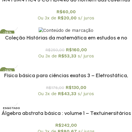
à atualidade
R$
60,00
Ou 3x de
R$
20,00
s/ juros
-36%
Coleção Histórias da matemática em estudos e no
ensino os 10 volumes
R$
160,00
R$
250,00
Ou 3x de
R$
53,33
s/ juros
-26%
Física básica para ciências exatas 3 – Eletrostática,
Magnetostática, Circuitos e Ondas Eletromagnéticas
R$
130,00
R$
176,00
Ou 3x de
R$
43,33
s/ juros
ESGOTADO
Álgebra abstrata básica : volume 1 – Textuinersitários
8
R$
242,00
Ou 3x de
R$
80,67
s/ juros