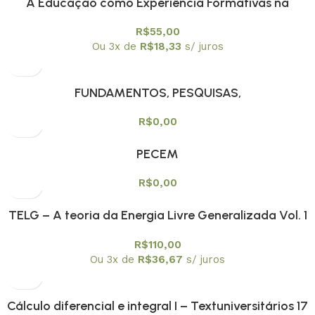
A Educação como Experiência Formativas na
Contemporaneidade
R$
55,00
Ou 3x de
R$
18,33
s/ juros
FUNDAMENTOS, PESQUISAS,
CONTEMPORANEIDADES E TENDÊNCIAS NO ENSINO
R$
0,00
DE FÍSICA NO BRASIL
PECEM
R$
0,00
TELG – A teoria da Energia Livre Generalizada Vol. 1
R$
110,00
Ou 3x de
R$
36,67
s/ juros
Cálculo diferencial e integral I – Textuniversitários 17