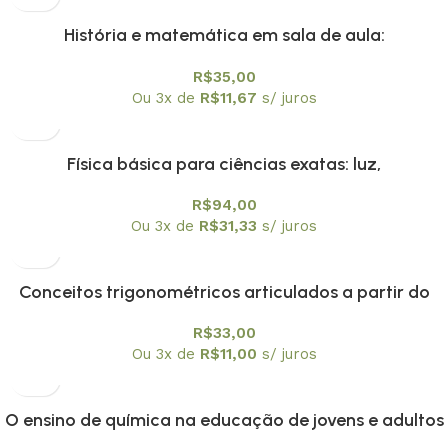
História e matemática em sala de aula:
contextos,textos e atividades Vol. 2
R$
35,00
Ou 3x de
R$
11,67
s/ juros
Física básica para ciências exatas: luz,
mecânicaquântica e relatividade: volume 4
R$
94,00
Ou 3x de
R$
31,33
s/ juros
Conceitos trigonométricos articulados a partir do
instrumento náutico, balhestilha, na interface entre
R$
33,00
historia e ensino de matamática
Ou 3x de
R$
11,00
s/ juros
O ensino de química na educação de jovens e adultos