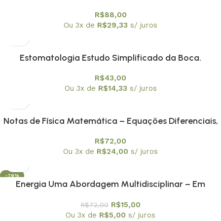
Conceitual) – PROMOÇÃO
R$
88,00
Ou 3x de
R$
29,33
s/ juros
Estomatologia Estudo Simplificado da Boca.
Prevenção Bucal
R$
43,00
Ou 3x de
R$
14,33
s/ juros
Notas de Física Matemática – Equações Diferenciais,
Funções de Green e Distribuições
R$
72,00
Ou 3x de
R$
24,00
s/ juros
-79%
Energia Uma Abordagem Multidisciplinar – Em
promoção
R$
15,00
R$
72,00
Ou 3x de
R$
5,00
s/ juros