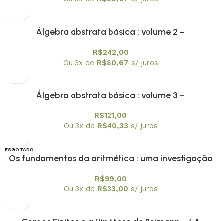
Álgebra abstrata básica : volume 2 –
Textuniversitários 9
R$
242,00
Ou 3x de
R$
80,67
s/ juros
Álgebra abstrata básica : volume 3 –
Textuniversitários 10
R$
121,00
Ou 3x de
R$
40,33
s/ juros
ESGOTADO
Os fundamentos da aritmética : uma investigação
OFERTA
lógico-matemática sobre o conceito de número –
R$
99,00
Textuniversitários 11
Ou 3x de
R$
33,00
s/ juros