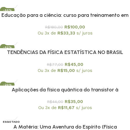
-44%
Educação para a ciência: curso para treinamento em
centros e museus de ciência
R$
100,00
R$
180,00
Ou 3x de
R$
33,33
s/ juros
-42%
TENDÊNCIAS DA FÍSICA ESTATÍSTICA NO BRASIL
R$
45,00
R$
77,00
Ou 3x de
R$
15,00
s/ juros
-20%
Aplicações da física quântica do transistor à
nanotecnologia – Coleção Temas Atuais de Física /
R$
35,00
R$
44,00
SBF
Ou 3x de
R$
11,67
s/ juros
ESGOTADO
A Matéria: Uma Aventura do Espírito (Física