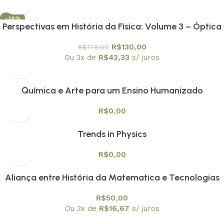
-26%
Perspectivas em História da Física: Volume 3 – Óptica
e Acústica: Luz e Som| dos Gregos ao Século XIX
R$
130,00
R$
176,00
Ou 3x de
R$
43,33
s/ juros
Química e Arte para um Ensino Humanizado
R$
0,00
Trends in Physics
R$
0,00
Aliança entre História da Matematica e Tecnologias
Digitais na Educação Matemática Vol. 1
R$
50,00
Ou 3x de
R$
16,67
s/ juros