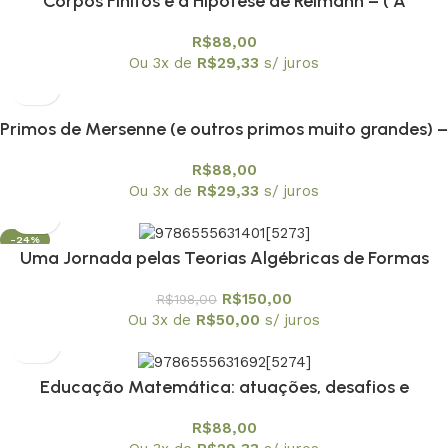
Corpos Finitos e a Hipótese de Reimann – ( A
Demonstração de André Weil) – Textuniversitários 14
R$
88,00
Ou 3x de
R$
29,33
s/ juros
Primos de Mersenne (e outros primos muito grandes) –
Textuniversitários 12
R$
88,00
Ou 3x de
R$
29,33
s/ juros
-24%
Uma Jornada pelas Teorias Algébricas de Formas
Quadráticas – Textuniversitários 13
R$
150,00
R$
198,00
Ou 3x de
R$
50,00
s/ juros
Educação Matemática: atuações, desafios e
possibilidades em diferentes contextos – envio em 20
R$
88,00
de fevereiro