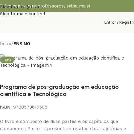
Desconto para professores,
saiba mais!
Skip to navigation
Skip to main content
Entrar / Registr
Início
ENSINO
-61%
Programa de pós-graduação em educação
científica e Tecnológica
ISBN:
9788578615505
O livro e composto de duas partes e os capítulos que
compõem a Parte I apresentam relatos das trajetórias e