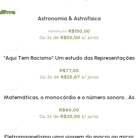
-24%
Astronomia & Astrofísica
OFERTA
R$
150,00
R$
198,00
Ou 3x de
R$
50,00
s/ juros
“Aqui Tem Racismo” Um estudo das Representações
Sociais e das Identidades das Crianças Negras na
R$
77,00
Escola
Ou 3x de
R$
25,67
s/ juros
Matemáticas, o monocórdio e o número sonoro , As
R$
60,00
Ou 3x de
R$
20,00
s/ juros
Eletromagnetismo uma viagem do macro ao micro