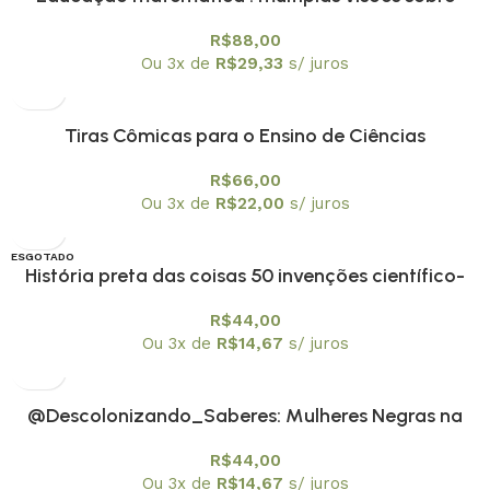
tecnologias digitais – capa mole
R$
88,00
Ou 3x de
R$
29,33
s/ juros
Tiras Cômicas para o Ensino de Ciências
R$
66,00
Ou 3x de
R$
22,00
s/ juros
ESGOTADO
História preta das coisas 50 invenções científico-
tecnológicas de pessoas negras
R$
44,00
Ou 3x de
R$
14,67
s/ juros
@Descolonizando_Saberes: Mulheres Negras na
ciência
R$
44,00
Ou 3x de
R$
14,67
s/ juros