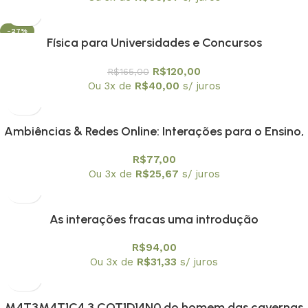
-27%
Física para Universidades e Concursos
R$
120,00
R$
165,00
Ou 3x de
R$
40,00
s/ juros
Ambiências & Redes Online: Interações para o Ensino,
Pesquisa e Formação Docente
R$
77,00
Ou 3x de
R$
25,67
s/ juros
As interações fracas uma introdução
R$
94,00
Ou 3x de
R$
31,33
s/ juros
M4T3M4T1C4 3 COT1D14N0 do homem das cavernas