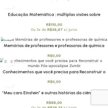
Educação Matemática : múltiplas visões sobre
tecnologias digitais – capa dura
R$
110,00
Ou 3x de
R$
36,67
s/ juros
Memórias de professores e professoras de química
R$
0,00
Conhecimentos que você precisa para Reconstruir o
mundo Pós-apocalipse Zumbi
R$
0,00
“Meu caro Einstein” e outras histórias da ciência e da
técnica
R$
88,00
Ou 3x de
R$
29,33
s/ juros