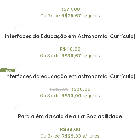
R$
77,00
Ou 3x de
R$
25,67
s/ juros
Interfaces da Educação em Astronomia: Currículo|
Formação de Professores e Divulgação Científica –
R$
110,00
Volume 1 – Relatos Reflexivos sobre a História da
Ou 3x de
R$
36,67
s/ juros
Astronomia no Ensino
-45%
Interfaces da educação em astronomia: Currículo|
formação de professores e divulgação científica.
R$
90,00
R$
165,00
Volume 2 Ações dialógicas na Prática de Ensino de
Ou 3x de
R$
30,00
s/ juros
Astronomia
Para além da sala de aula: Sociabilidade
Adolescentes| Relações Étnico-Raciais e Ação
R$
88,00
Pedagógica
Ou 3x de
R$
29,33
s/ juros