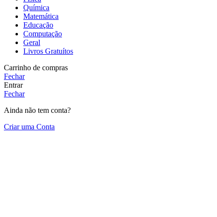
Química
Matemática
Educação
Computação
Geral
Livros Gratuítos
Carrinho de compras
Fechar
Entrar
Fechar
Ainda não tem conta?
Criar uma Conta