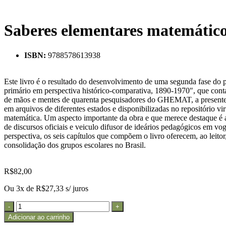
Saberes elementares matemático
ISBN:
9788578613938
Este livro é o resultado do desenvolvimento de uma segunda fase do p
primário em perspectiva histórico-comparativa, 1890-1970″, que conta
de mãos e mentes de quarenta pesquisadores do GHEMAT, a presente obr
em arquivos de diferentes estados e disponibilizadas no repositório vi
matemática. Um aspecto importante da obra e que merece destaque é a
de discursos oficiais e veiculo difusor de ideários pedagógicos em vo
perspectiva, os seis capítulos que compõem o livro oferecem, ao lei
consolidação dos grupos escolares no Brasil.
R$
82,00
Ou 3x de
R$
27,33
s/ juros
Adicionar ao carrinho