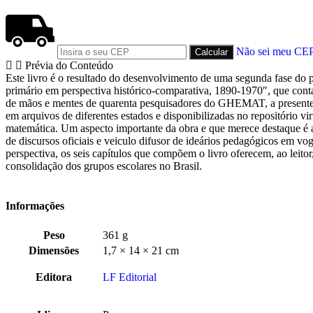
Não sei meu CE
Prévia do Conteúdo
Este livro é o resultado do desenvolvimento de uma segunda fase do p
primário em perspectiva histórico-comparativa, 1890-1970″, que conta
de mãos e mentes de quarenta pesquisadores do GHEMAT, a presente obr
em arquivos de diferentes estados e disponibilizadas no repositório vi
matemática. Um aspecto importante da obra e que merece destaque é a
de discursos oficiais e veiculo difusor de ideários pedagógicos em vo
perspectiva, os seis capítulos que compõem o livro oferecem, ao lei
consolidação dos grupos escolares no Brasil.
Informações
Peso
361 g
Dimensões
1,7 × 14 × 21 cm
Editora
LF Editorial