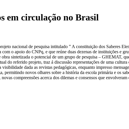
s em circulação no Brasil
rojeto nacional de pesquisa intitulado ” A constituição dos Saberes Ele
 com o apoio do CNPq, e que reúne duas dezenas de instituições e grupo
a sintetizada o potencial de um grupo de pesquisa – GHEMAT, que a par
rtual do referido projeto, traz á discussão representações de uma cultur
 visibilidade dada as revistas pedagógicas, enquanto impresso mensage
ga, permitindo novos olhares sobre a história da escola primária e os s
tor, novas compreensões acerca dos dilemas e consensos que envolveram