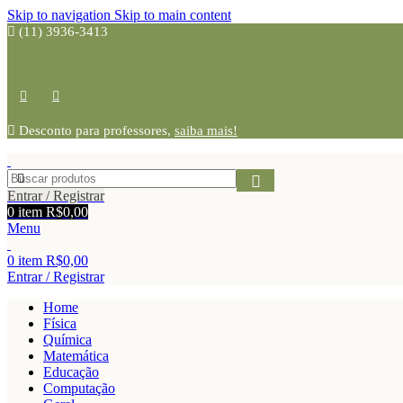
Skip to navigation
Skip to main content
(11) 3936-3413
Desconto para professores,
saiba mais!
Entrar / Registrar
0
item
R$
0,00
Menu
0
item
R$
0,00
Entrar / Registrar
Home
Física
Química
Matemática
Educação
Computação