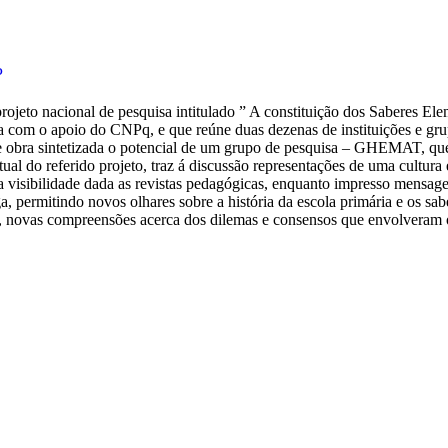
P
rojeto nacional de pesquisa intitulado ” A constituição dos Saberes Ele
 com o apoio do CNPq, e que reúne duas dezenas de instituições e grupo
a sintetizada o potencial de um grupo de pesquisa – GHEMAT, que a par
rtual do referido projeto, traz á discussão representações de uma cultur
 visibilidade dada as revistas pedagógicas, enquanto impresso mensage
ga, permitindo novos olhares sobre a história da escola primária e os s
tor, novas compreensões acerca dos dilemas e consensos que envolveram