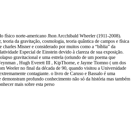
a do físico norte-americano Jhon Arcchibald Wheeler (1911-2008).
, teoria da gravitação, cosmologia, teoria quântica de campos e física
e charles Misner e considerado por muitos como a “bíblia” da
atividade Especial de Einstein devido à clareza de sua exposição.
 colapso gravitacional e uma estrela (oriundo de um poema que
 Feynman , Hugh Everett III , KipThorne, e Jayme Tiomno ( um dos
 com Weeler no final da década de 90, quando visitou a Universidade
 extremamente contagiante. o livro de Caruso e Bassalo é uma
s, que demonstram profundo conhecimento não só da história mas também
conhecer mais sobre esta perso