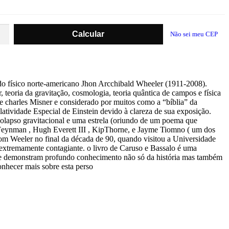
Não sei meu CEP
a do físico norte-americano Jhon Arcchibald Wheeler (1911-2008).
, teoria da gravitação, cosmologia, teoria quântica de campos e física
e charles Misner e considerado por muitos como a “bíblia” da
atividade Especial de Einstein devido à clareza de sua exposição.
 colapso gravitacional e uma estrela (oriundo de um poema que
 Feynman , Hugh Everett III , KipThorne, e Jayme Tiomno ( um dos
 com Weeler no final da década de 90, quando visitou a Universidade
 extremamente contagiante. o livro de Caruso e Bassalo é uma
s, que demonstram profundo conhecimento não só da história mas também
conhecer mais sobre esta perso