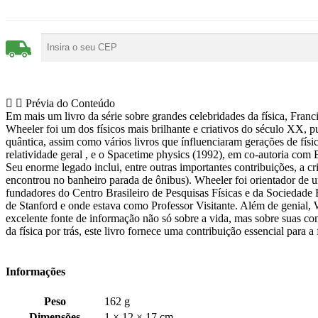
Prévia do Conteúdo
Em mais um livro da série sobre grandes celebridades da física, Fran
Wheeler foi um dos físicos mais brilhante e criativos do século XX, pu
quântica, assim como vários livros que ínfluenciaram gerações de fí
relatividade geral , e o Spacetime physics (1992), em co-autoria com
Seu enorme legado inclui, entre outras importantes contribuições, a 
encontrou no banheiro parada de ônibus). Wheeler foi orientador de
fundadores do Centro Brasileiro de Pesquisas Físicas e da Sociedade B
de Stanford e onde estava como Professor Visitante. Além de genial,
excelente fonte de informação não só sobre a vida, mas sobre suas co
da física por trás, este livro fornece uma contribuição essencial para
Informações
Peso
162 g
Dimensões
1 × 12 × 17 cm