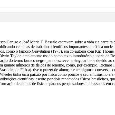
cisco Caruso e José Maria F. Bassalo escrevem sobre a vida e a carreir
blicando centenas de trabalhos científicos importantes em física nuclear
sicos, como o famoso Gravitation (1973), em co-autoria com Kip Thome 
 Edwin Taylor, amplamente usado como texto introdutório a teoria da Rel
criação do termo buraco negro para descrever a singularidade devido ao
 um grande números de físicos de renome, como, por exemplo, Richard
rasileira de Física). tive o prazer de almoçar e ter algumas conversas
 Wheeler tinha uma paixão por física como poucos e seu entusiasmo era
ntribuições cientificas. escrito por dois renomados físicos brasileiro
 a formação de alunos de física e para os pesquisadores interessados em 