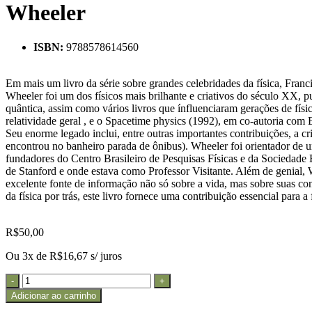
Wheeler
ISBN:
9788578614560
Em mais um livro da série sobre grandes celebridades da física, Fran
Wheeler foi um dos físicos mais brilhante e criativos do século XX, pu
quântica, assim como vários livros que ínfluenciaram gerações de fí
relatividade geral , e o Spacetime physics (1992), em co-autoria com
Seu enorme legado inclui, entre outras importantes contribuições, a 
encontrou no banheiro parada de ônibus). Wheeler foi orientador de
fundadores do Centro Brasileiro de Pesquisas Físicas e da Sociedade B
de Stanford e onde estava como Professor Visitante. Além de genial,
excelente fonte de informação não só sobre a vida, mas sobre suas co
da física por trás, este livro fornece uma contribuição essencial para
R$
50,00
Ou 3x de
R$
16,67
s/ juros
Adicionar ao carrinho