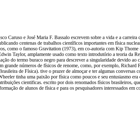
cisco Caruso e José Maria F. Bassalo escrevem sobre a vida e a carreir
blicando centenas de trabalhos científicos importantes em física nuclear
sicos, como o famoso Gravitation (1973), em co-autoria com Kip Thome 
 Edwin Taylor, amplamente usado como texto introdutório a teoria da Rel
criação do termo buraco negro para descrever a singularidade devido ao
 um grande números de físicos de renome, como, por exemplo, Richard
rasileira de Física). tive o prazer de almoçar e ter algumas conversas
 Wheeler tinha uma paixão por física como poucos e seu entusiasmo era
ntribuições cientificas. escrito por dois renomados físicos brasileiro
 a formação de alunos de física e para os pesquisadores interessados em 