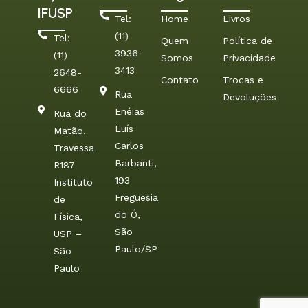
IFUSP
Tel:
Home
Livros
(11)
Tel:
Quem
Política de
3936-
(11)
Somos
Privacidade
3413
2648-
Contato
Trocas e
6666
Rua
Devoluções
Enéias
Rua do
Luís
Matão.
Carlos
Travessa
Barbanti,
R187
193
Instituto
Freguesia
de
do Ó,
Física,
São
USP –
Paulo/SP
São
Paulo