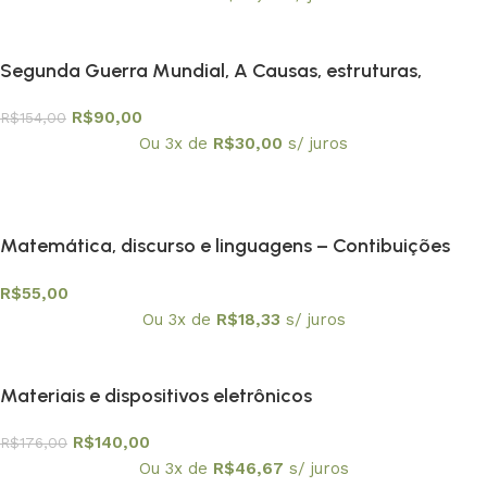
Segunda Guerra Mundial, A Causas, estruturas,
consequências
R$
90,00
R$
154,00
Ou 3x de
R$
30,00
s/ juros
Matemática, discurso e linguagens – Contibuições
para a Educação Matemática
R$
55,00
Ou 3x de
R$
18,33
s/ juros
Materiais e dispositivos eletrônicos
R$
140,00
R$
176,00
Ou 3x de
R$
46,67
s/ juros