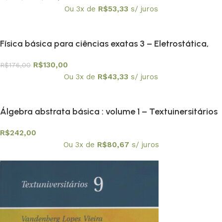
Ou 3x de
R$
53,33
s/ juros
Física básica para ciências exatas 3 – Eletrostática,
Magnetostática, Circuitos e Ondas Eletromagnéticas
R$
130,00
R$
176,00
Ou 3x de
R$
43,33
s/ juros
Álgebra abstrata básica : volume 1 – Textuinersitários
8
R$
242,00
Ou 3x de
R$
80,67
s/ juros