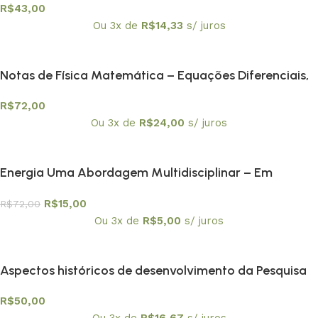
R$
43,00
Ou 3x de
R$
14,33
s/ juros
Notas de Física Matemática – Equações Diferenciais,
Funções de Green e Distribuições
R$
72,00
Ou 3x de
R$
24,00
s/ juros
Energia Uma Abordagem Multidisciplinar – Em
promoção
R$
15,00
R$
72,00
Ou 3x de
R$
5,00
s/ juros
Aspectos históricos de desenvolvimento da Pesquisa
matemática nacional
R$
50,00
Ou 3x de
R$
16,67
s/ juros