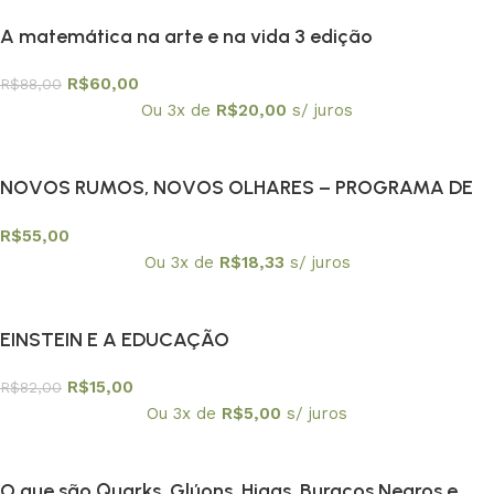
A matemática na arte e na vida 3 edição
R$
60,00
R$
88,00
Ou 3x de
R$
20,00
s/ juros
NOVOS RUMOS, NOVOS OLHARES – PROGRAMA DE
EDUCAÇAO CONTINUADA PEC/USPA
R$
55,00
Ou 3x de
R$
18,33
s/ juros
EINSTEIN E A EDUCAÇÃO
R$
15,00
R$
82,00
Ou 3x de
R$
5,00
s/ juros
O que são Quarks, Glúons, Higgs, Buracos Negros e