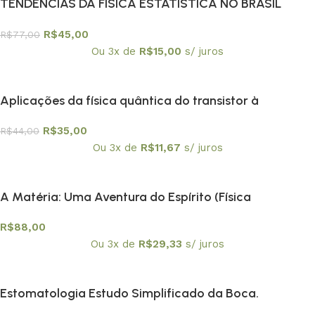
TENDÊNCIAS DA FÍSICA ESTATÍSTICA NO BRASIL
R$
45,00
R$
77,00
Ou 3x de
R$
15,00
s/ juros
Aplicações da física quântica do transistor à
nanotecnologia – Coleção Temas Atuais de Física /
R$
35,00
R$
44,00
SBF
Ou 3x de
R$
11,67
s/ juros
A Matéria: Uma Aventura do Espírito (Física
Conceitual) – PROMOÇÃO
R$
88,00
Ou 3x de
R$
29,33
s/ juros
Estomatologia Estudo Simplificado da Boca.
Prevenção Bucal