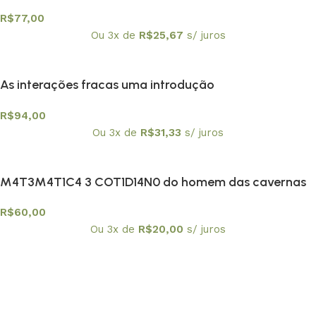
Pesquisa e Formação Docente
R$
77,00
Ou 3x de
R$
25,67
s/ juros
As interações fracas uma introdução
R$
94,00
Ou 3x de
R$
31,33
s/ juros
M4T3M4T1C4 3 COT1D14N0 do homem das cavernas
à atualidade
R$
60,00
Ou 3x de
R$
20,00
s/ juros