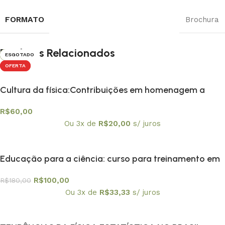
FORMATO
Brochura
Produtos Relacionados
-44%
-42%
-20%
ESGOTADO
-79%
-36%
-32%
-82%
ESGOTADO
-42%
-20%
-38%
-73%
-24%
-39%
-27%
-36%
-26%
ESGOTADO
ESGOTADO
-24%
-45%
-26%
-47%
ESGOTADO
-27%
ESGOTADO
OFERTA
OFERTA
Cultura da física:Contribuições em homenagem a
Amelia Imperio Hamburger, A
R$
60,00
Ou 3x de
R$
20,00
s/ juros
Educação para a ciência: curso para treinamento em
centros e museus de ciência
R$
100,00
R$
180,00
Ou 3x de
R$
33,33
s/ juros