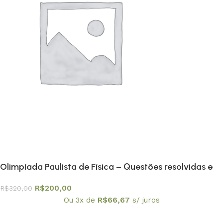
Olimpíada Paulista de Física – Questões resolvidas e
comentadas – coleção em 6 volumes
R$
200,00
R$
320,00
Ou 3x de
R$
66,67
s/ juros