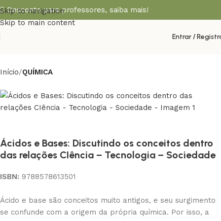
Desconto para professores,
saiba mais!
Skip to navigation
Skip to main content
Entrar / Registr
Início
QUÍMICA
Ácidos e Bases: Discutindo os conceitos dentro
das relações CIência – Tecnologia – Sociedade
ISBN:
9788578613501
Ácido e base são conceitos muito antigos, e seu surgimento
se confunde com a origem da própria química. Por isso, a