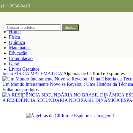
Skip to navigation
Skip to main content
(11) 3936-3413
Buscar
Home
Física
Química
Matemática
Educação
Computação
Geral
Livros Gratuítos
Início
FÍSICA MATEMÁTICA
Álgebras de Clifford e Espinores
Um Mundo Inteiramente Novo se Revelou : Uma História da Técnic
Voltar aos produtos
A RESIDÊNCIA SECUNDÁRIA NO BRASIL DINÂMICA ESP