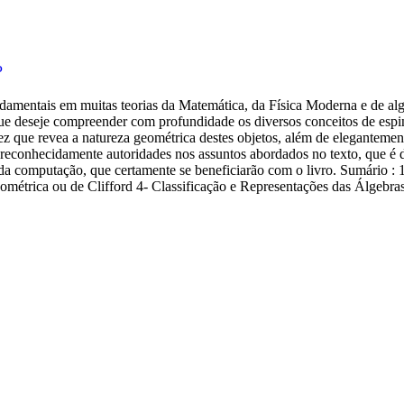
P
fundamentais em muitas teorias da Matemática, da Física Moderna e de a
que deseje compreender com profundidade os diversos conceitos de espino
 vez que revea a natureza geométrica destes objetos, além de eleganteme
reconhecidamente autoridades nos assuntos abordados no texto, que é de 
s da computação, que certamente se beneficiarão com o livro. Sumário :
métrica ou de Clifford 4- Classificação e Representações das Álgebras