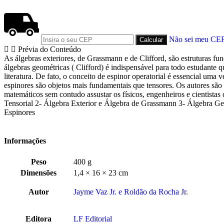
Não sei meu CE
Prévia do Conteúdo
As álgebras exteriores, de Grassmann e de Clifford, são estruturas 
álgebras geométricas ( Clifford) é indispensável para todo estudante 
literatura. De fato, o conceito de espinor operatorial é essencial uma
espinores são objetos mais fundamentais que tensores. Os autores são 
matemáticos sem contudo assustar os físicos, engenheiros e cientista
Tensorial 2- Álgebra Exterior e Álgebra de Grassmann 3- Álgebra Geo
Espinores
Informações
Peso
400 g
Dimensões
1,4 × 16 × 23 cm
Autor
Jayme Vaz Jr. e Roldão da Rocha Jr.
Editora
LF Editorial