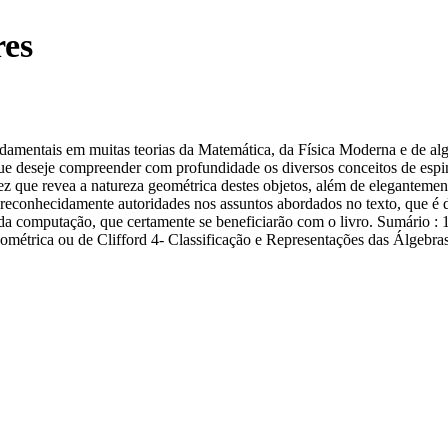
res
fundamentais em muitas teorias da Matemática, da Física Moderna e de a
que deseje compreender com profundidade os diversos conceitos de espino
 vez que revea a natureza geométrica destes objetos, além de eleganteme
reconhecidamente autoridades nos assuntos abordados no texto, que é de 
s da computação, que certamente se beneficiarão com o livro. Sumário :
métrica ou de Clifford 4- Classificação e Representações das Álgebras