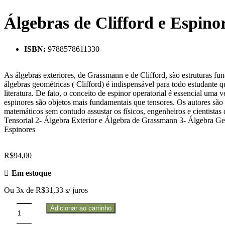
Álgebras de Clifford e Espino
ISBN:
9788578611330
As álgebras exteriores, de Grassmann e de Clifford, são estruturas 
álgebras geométricas ( Clifford) é indispensável para todo estudante 
literatura. De fato, o conceito de espinor operatorial é essencial uma
espinores são objetos mais fundamentais que tensores. Os autores são 
matemáticos sem contudo assustar os físicos, engenheiros e cientista
Tensorial 2- Álgebra Exterior e Álgebra de Grassmann 3- Álgebra Geo
Espinores
R$
94,00
Em estoque
Ou 3x de
R$
31,33
s/ juros
Adicionar ao carrinho