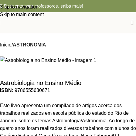
Desconto para professores,
saiba mais!
Skip to navigation
Skip to main content
0
Início
ASTRONOMIA
Astrobiologia no Ensino Médio
ISBN:
9786555630671
Este livro apresenta um compilado de artigos acerca dos
trabalhos realizados em escola pública do estado do Rio de
Janeiro, sobre os temas Astrobiologia/Astronomia. Ao longo de
quatro anos foram realizados diversos trabalhos com alunos do
Colégio Estadual Canadá na cidade, Nova Friburgo/RJ.