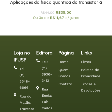
Aplicações da física quântica do transistor à
nanotecnologia – Coleção Temas Atuais de Física
R$
35,00
R$
44,00
/ SBF
Ou 3x de
R$
11,67
s/ juros
Loja no
Editora
Página
Links
IFUSP
Tel:
Home
Livros
(11)
Tel:
Quem
Política de
3936-
(11)
Somos
Privacidade
3413
2648-
Contato
Trocas e
6666
Rua
Devoluções
Enéias
Rua do
Luís
Matão.
Carlos
Travessa