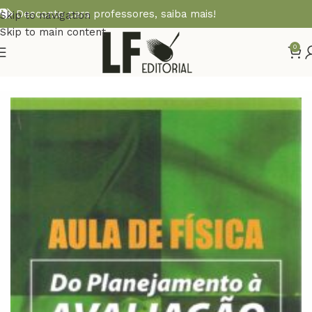
Desconto para professores,
saiba mais!
Skip to navigation
Skip to main content
0
Início
ENSINO