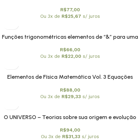
R$
77,00
Ou 3x de
R$
25,67
s/ juros
Funções trigonométricas elementos de “&” para uma
engenharia didática
R$
66,00
Ou 3x de
R$
22,00
s/ juros
Elementos de Física Matemática Vol. 3 Equações
integrais e Integrais de trajetória não relativísticas
R$
88,00
Ou 3x de
R$
29,33
s/ juros
O UNIVERSO – Teorias sobre sua origem e evolução
R$
94,00
Ou 3x de
R$
31,33
s/ juros