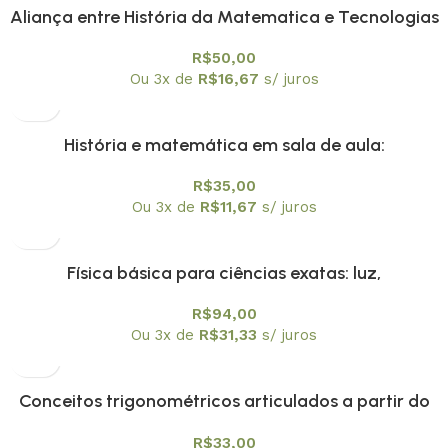
Aliança entre História da Matematica e Tecnologias
Digitais na Educação Matemática Vol. 1
R$
50,00
Ou 3x de
R$
16,67
s/ juros
História e matemática em sala de aula:
contextos,textos e atividades Vol. 2
R$
35,00
Ou 3x de
R$
11,67
s/ juros
Física básica para ciências exatas: luz,
mecânicaquântica e relatividade: volume 4
R$
94,00
Ou 3x de
R$
31,33
s/ juros
Conceitos trigonométricos articulados a partir do
instrumento náutico, balhestilha, na interface entre
R$
33,00