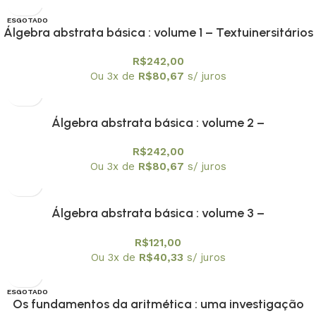
ESGOTADO
Álgebra abstrata básica : volume 1 – Textuinersitários
8
R$
242,00
Ou 3x de
R$
80,67
s/ juros
Álgebra abstrata básica : volume 2 –
Textuniversitários 9
R$
242,00
Ou 3x de
R$
80,67
s/ juros
Álgebra abstrata básica : volume 3 –
Textuniversitários 10
R$
121,00
Ou 3x de
R$
40,33
s/ juros
ESGOTADO
Os fundamentos da aritmética : uma investigação
OFERTA