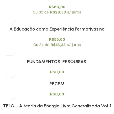
¨escuta ¨a professores
R$
88,00
Ou 3x de
R$
29,33
s/ juros
A Educação como Experiência Formativas na
Contemporaneidade
R$
55,00
Ou 3x de
R$
18,33
s/ juros
FUNDAMENTOS, PESQUISAS,
CONTEMPORANEIDADES E TENDÊNCIAS NO ENSINO
R$
0,00
DE FÍSICA NO BRASIL
PECEM
R$
0,00
TELG – A teoria da Energia Livre Generalizada Vol. 1