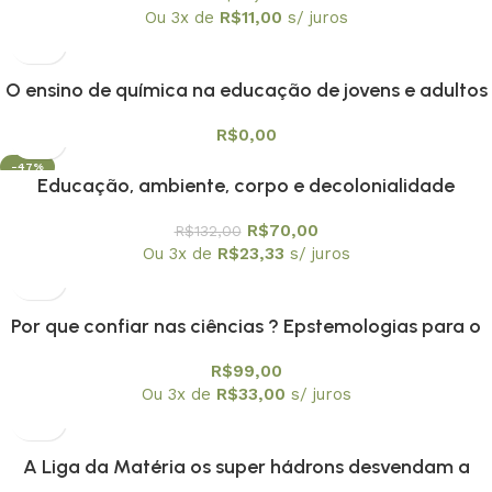
historia e ensino de matamática
Ou 3x de
R$
11,00
s/ juros
O ensino de química na educação de jovens e adultos
R$
0,00
-47%
Educação, ambiente, corpo e decolonialidade
R$
70,00
R$
132,00
Ou 3x de
R$
23,33
s/ juros
Por que confiar nas ciências ? Epstemologias para o
nosso tempo
R$
99,00
Ou 3x de
R$
33,00
s/ juros
A Liga da Matéria os super hádrons desvendam a