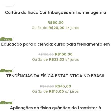
Cultura da física:Contribuições em homenagem a
Amelia Imperio Hamburger, A
R$
60,00
Ou 3x de
R$
20,00
s/ juros
-44%
Educação para a ciência: curso para treinamento em
centros e museus de ciência
R$
100,00
R$
180,00
Ou 3x de
R$
33,33
s/ juros
-42%
TENDÊNCIAS DA FÍSICA ESTATÍSTICA NO BRASIL
R$
45,00
R$
77,00
Ou 3x de
R$
15,00
s/ juros
-20%
Aplicações da física quântica do transistor à