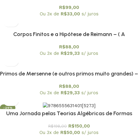
lógico-matemática sobre o conceito de número –
R$
99,00
Textuniversitários 11
Ou 3x de
R$
33,00
s/ juros
Corpos Finitos e a Hipótese de Reimann – ( A
Demonstração de André Weil) – Textuniversitários 14
R$
88,00
Ou 3x de
R$
29,33
s/ juros
Primos de Mersenne (e outros primos muito grandes) –
Textuniversitários 12
R$
88,00
Ou 3x de
R$
29,33
s/ juros
-24%
Uma Jornada pelas Teorias Algébricas de Formas
Quadráticas – Textuniversitários 13
R$
150,00
R$
198,00
Ou 3x de
R$
50,00
s/ juros