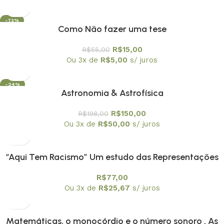
-73%
Como Não fazer uma tese
R$
15,00
R$
55,00
Ou 3x de
R$
5,00
s/ juros
-24%
Astronomia & Astrofísica
OFERTA
R$
150,00
R$
198,00
Ou 3x de
R$
50,00
s/ juros
“Aqui Tem Racismo” Um estudo das Representações
Sociais e das Identidades das Crianças Negras na
R$
77,00
Escola
Ou 3x de
R$
25,67
s/ juros
Matemáticas, o monocórdio e o número sonoro , As