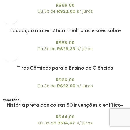
Física Nuclear
R$
66,00
Ou 3x de
R$
22,00
s/ juros
Educação matemática : múltiplas visões sobre
tecnologias digitais – capa mole
R$
88,00
Ou 3x de
R$
29,33
s/ juros
Tiras Cômicas para o Ensino de Ciências
R$
66,00
Ou 3x de
R$
22,00
s/ juros
ESGOTADO
História preta das coisas 50 invenções científico-
tecnológicas de pessoas negras
R$
44,00
Ou 3x de
R$
14,67
s/ juros