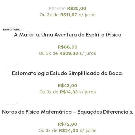
nanotecnologia – Coleção Temas Atuais de Física /
R$
35,00
R$
44,00
SBF
Ou 3x de
R$
11,67
s/ juros
ESGOTADO
A Matéria: Uma Aventura do Espírito (Física
Conceitual) – PROMOÇÃO
R$
88,00
Ou 3x de
R$
29,33
s/ juros
Estomatologia Estudo Simplificado da Boca.
Prevenção Bucal
R$
43,00
Ou 3x de
R$
14,33
s/ juros
Notas de Física Matemática – Equações Diferenciais,
Funções de Green e Distribuições
R$
72,00
Ou 3x de
R$
24,00
s/ juros