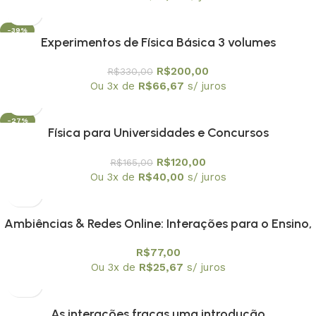
-39%
Experimentos de Física Básica 3 volumes
R$
200,00
R$
330,00
Ou 3x de
R$
66,67
s/ juros
-27%
Física para Universidades e Concursos
R$
120,00
R$
165,00
Ou 3x de
R$
40,00
s/ juros
Ambiências & Redes Online: Interações para o Ensino,
Pesquisa e Formação Docente
R$
77,00
Ou 3x de
R$
25,67
s/ juros
As interações fracas uma introdução