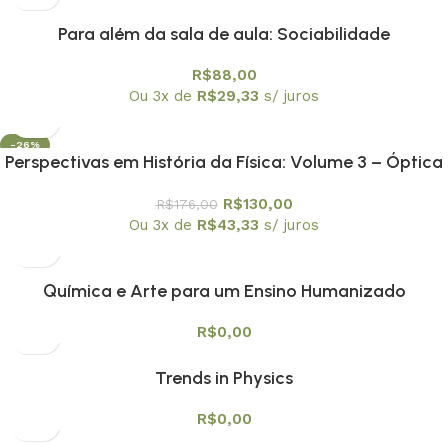
Para além da sala de aula: Sociabilidade
Adolescentes| Relações Étnico-Raciais e Ação
R$
88,00
Pedagógica
Ou 3x de
R$
29,33
s/ juros
-26%
Perspectivas em História da Física: Volume 3 – Óptica
e Acústica: Luz e Som| dos Gregos ao Século XIX
R$
130,00
R$
176,00
Ou 3x de
R$
43,33
s/ juros
Química e Arte para um Ensino Humanizado
R$
0,00
Trends in Physics
R$
0,00