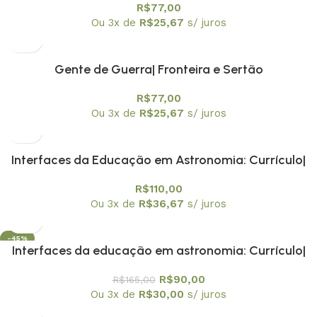
R$
77,00
Aprendizagem
Ou 3x de
R$
25,67
s/ juros
Gente de Guerra| Fronteira e Sertão
R$
77,00
Ou 3x de
R$
25,67
s/ juros
Interfaces da Educação em Astronomia: Currículo|
Formação de Professores e Divulgação Científica –
R$
110,00
Volume 1 – Relatos Reflexivos sobre a História da
Ou 3x de
R$
36,67
s/ juros
Astronomia no Ensino
-45%
Interfaces da educação em astronomia: Currículo|
formação de professores e divulgação científica.
R$
90,00
R$
165,00
Volume 2 Ações dialógicas na Prática de Ensino de
Ou 3x de
R$
30,00
s/ juros
Astronomia