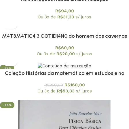
R$
94,00
Ou 3x de
R$
31,33
s/ juros
M4T3M4T1C4 3 COT1D14N0 do homem das cavernas
à atualidade
R$
60,00
Ou 3x de
R$
20,00
s/ juros
-36%
Coleção Histórias da matemática em estudos e no
ensino os 10 volumes
R$
160,00
R$
250,00
Ou 3x de
R$
53,33
s/ juros
-26%