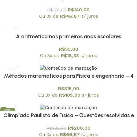
R$
140,00
R$
176,00
Ou 3x de
R$
46,67
s/ juros
A aritmética nos primeiros anos escolares
R$
55,00
Ou 3x de
R$
18,33
s/ juros
Métodos matemáticos para Física e engenharia – 4
volumes
R$
315,00
Ou 3x de
R$
105,00
s/ juros
-38%
Olimpíada Paulista de Física – Questões resolvidas e
comentadas – coleção em 6 volumes
R$
200,00
R$
320,00
Ou 3x de
R$
66,67
s/ juros