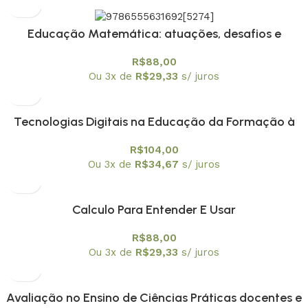
Educação Matemática: atuações, desafios e
possibilidades em diferentes contextos – envio em 20
R$
88,00
de fevereiro
Ou 3x de
R$
29,33
s/ juros
Tecnologias Digitais na Educação da Formação à
Aplicação
R$
104,00
Ou 3x de
R$
34,67
s/ juros
Calculo Para Entender E Usar
R$
88,00
Ou 3x de
R$
29,33
s/ juros
Avaliação no Ensino de Ciências Práticas docentes e