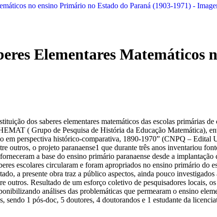
beres Elementares Matemáticos n
stituição dos saberes elementares matemáticos das escolas primárias de
GHEMAT ( Grupo de Pesquisa de História da Educação Matemática), envo
o em perspectiva histórico-comparativa, 1890-1970” (CNPQ – Edital Uni
e outros, o projeto paranaense1 que durante três anos inventariou font
orneceram a base do ensino primário paranaense desde a implantação d
res escolares circularam e foram apropriados no ensino primário do e
tado, a presente obra traz a público aspectos, ainda pouco investigados
re outros. Resultado de um esforço coletivo de pesquisadores locais, os
sponibilizando análises das problemáticas que permearam o ensino eleme
, sendo 1 pós-doc, 5 doutores, 4 doutorandos e 1 estudante da licencia