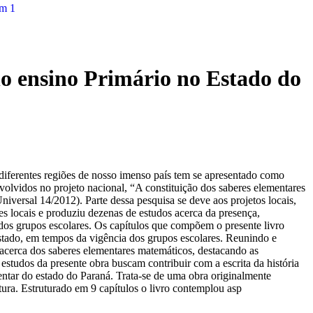
o ensino Primário no Estado do
 diferentes regiões de nosso imenso país tem se apresentado como
lvidos no projeto nacional, “A constituição dos saberes elementares
versal 14/2012). Parte dessa pesquisa se deve aos projetos locais,
es locais e produziu dezenas de estudos acerca da presença,
os grupos escolares. Os capítulos que compõem o presente livro
stado, em tempos da vigência dos grupos escolares. Reunindo e
 acerca dos saberes elementares matemáticos, destacando as
 estudos da presente obra buscam contribuir com a escrita da história
ntar do estado do Paraná. Trata-se de uma obra originalmente
tura. Estruturado em 9 capítulos o livro contemplou asp