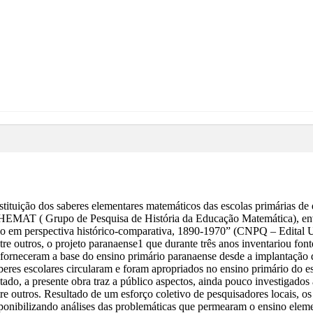
stituição dos saberes elementares matemáticos das escolas primárias de
GHEMAT ( Grupo de Pesquisa de História da Educação Matemática), envo
o em perspectiva histórico-comparativa, 1890-1970” (CNPQ – Edital Uni
e outros, o projeto paranaense1 que durante três anos inventariou font
orneceram a base do ensino primário paranaense desde a implantação d
res escolares circularam e foram apropriados no ensino primário do e
tado, a presente obra traz a público aspectos, ainda pouco investigados
re outros. Resultado de um esforço coletivo de pesquisadores locais, os
sponibilizando análises das problemáticas que permearam o ensino eleme