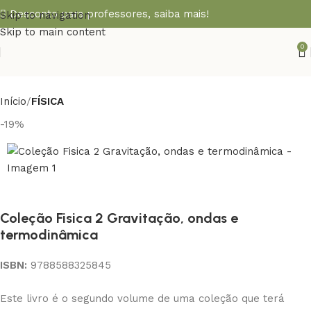
Desconto para professores,
saiba mais!
Skip to navigation
Skip to main content
0
Início
FÍSICA
-19%
Coleção Fisica 2 Gravitação, ondas e
termodinâmica
ISBN:
9788588325845
Este livro é o segundo volume de uma coleção que terá