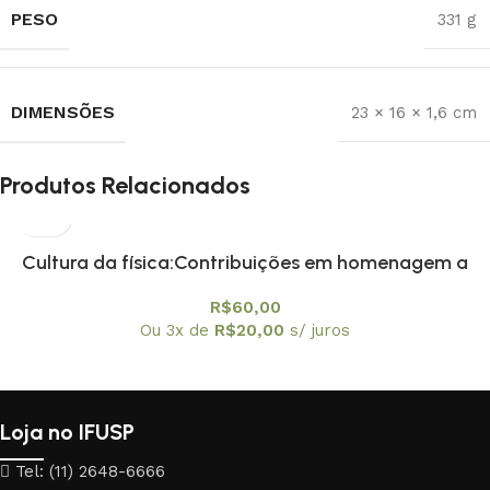
PESO
331 g
DIMENSÕES
23 × 16 × 1,6 cm
Produtos Relacionados
Cultura da física:Contribuições em homenagem a
Amelia Imperio Hamburger, A
R$
60,00
Ou 3x de
R$
20,00
s/ juros
Loja no IFUSP
Tel: (11) 2648-6666