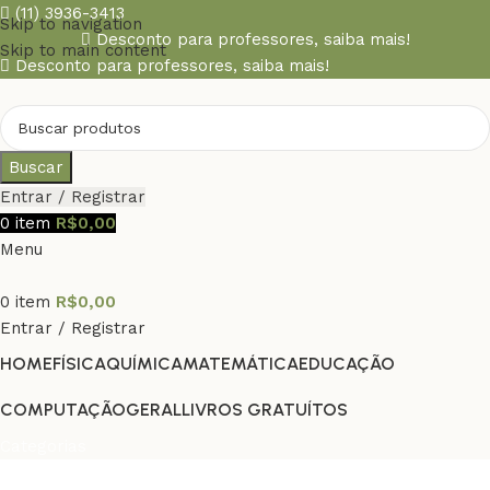
(11) 3936-3413
Skip to navigation
Desconto para professores,
saiba mais!
Skip to main content
Desconto para professores,
saiba mais!
Buscar
Entrar / Registrar
0
item
R$
0,00
Menu
0
item
R$
0,00
Entrar / Registrar
HOME
FÍSICA
QUÍMICA
MATEMÁTICA
EDUCAÇÃO
COMPUTAÇÃO
GERAL
LIVROS GRATUÍTOS
Categorias