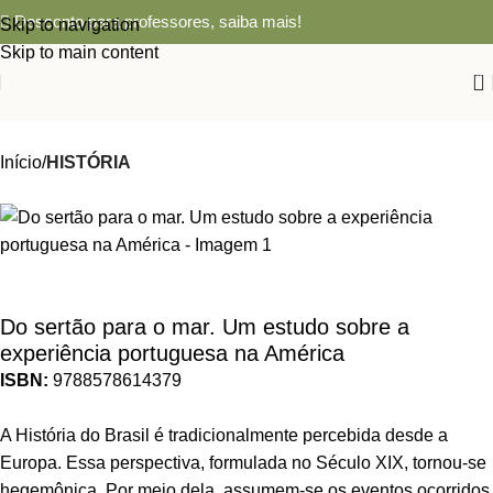
Desconto para professores,
saiba mais!
Skip to navigation
Skip to main content
0
Início
HISTÓRIA
Do sertão para o mar. Um estudo sobre a
experiência portuguesa na América
ISBN:
9788578614379
A História do Brasil é tradicionalmente percebida desde a
Europa. Essa perspectiva, formulada no Século XIX, tornou-se
hegemônica. Por meio dela, assumem-se os eventos ocorridos