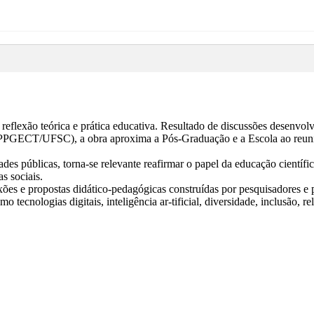
, reflexão teórica e prática educativa. Resultado de discussões desen
 (PPGECT/UFSC), a obra aproxima a Pós-Graduação e a Escola ao reunir
es públicas, torna-se relevante reafirmar o papel da educação científic
s sociais.
xões e propostas didático-pedagógicas construídas por pesquisadores 
cnologias digitais, inteligência ar-tificial, diversidade, inclusão, re