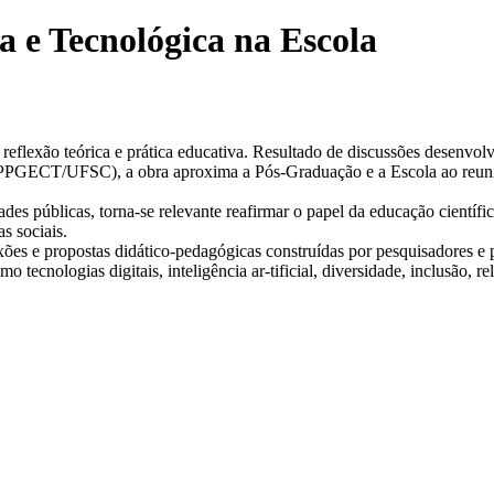
a e Tecnológica na Escola
, reflexão teórica e prática educativa. Resultado de discussões desen
 (PPGECT/UFSC), a obra aproxima a Pós-Graduação e a Escola ao reunir
es públicas, torna-se relevante reafirmar o papel da educação científic
s sociais.
xões e propostas didático-pedagógicas construídas por pesquisadores 
cnologias digitais, inteligência ar-tificial, diversidade, inclusão, re