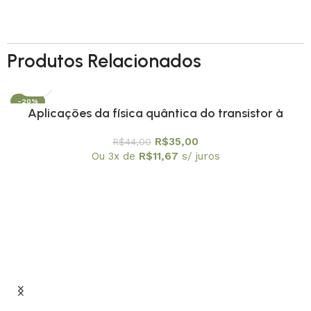
Produtos Relacionados
-20%
Aplicações da física quântica do transistor à
nanotecnologia – Coleção Temas Atuais de Física
R$
35,00
R$
44,00
/ SBF
Ou 3x de
R$
11,67
s/ juros