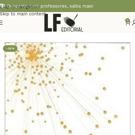
Desconto para professores,
saiba mais!
Skip to navigation
Skip to main content
0
Início
HISTÓRIA DA CIÊNCIA
-35%