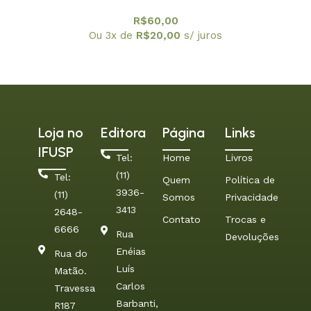
Amelia Imperio Hamburger, A
R$
60,00
Ou 3x de
R$
20,00
s/ juros
Loja no
Editora
Página
Links
IFUSP
Tel:
Home
Livros
(11)
Tel:
Quem
Política de
3936-
(11)
Somos
Privacidade
3413
2648-
Contato
Trocas e
6666
Rua
Devoluções
Enéias
Rua do
Luís
Matão.
Carlos
Travessa
Barbanti,
R187