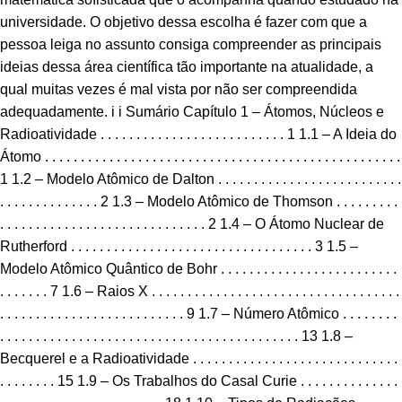
universidade. O objetivo dessa escolha é fazer com que a
pessoa leiga no assunto consiga compreender as principais
ideias dessa área científica tão importante na atualidade, a
qual muitas vezes é mal vista por não ser compreendida
adequadamente. i i Sumário Capítulo 1 – Átomos, Núcleos e
Radioatividade . . . . . . . . . . . . . . . . . . . . . . . . . . 1 1.1 – A Ideia do
Átomo . . . . . . . . . . . . . . . . . . . . . . . . . . . . . . . . . . . . . . . . . . . . . . . . . .
1 1.2 – Modelo Atômico de Dalton . . . . . . . . . . . . . . . . . . . . . . . . . .
. . . . . . . . . . . . . . 2 1.3 – Modelo Atômico de Thomson . . . . . . . . .
. . . . . . . . . . . . . . . . . . . . . . . . . . . . . 2 1.4 – O Átomo Nuclear de
Rutherford . . . . . . . . . . . . . . . . . . . . . . . . . . . . . . . . . . 3 1.5 –
Modelo Atômico Quântico de Bohr . . . . . . . . . . . . . . . . . . . . . . . . .
. . . . . . . 7 1.6 – Raios X . . . . . . . . . . . . . . . . . . . . . . . . . . . . . . . . . . .
. . . . . . . . . . . . . . . . . . . . . . . . . . 9 1.7 – Número Atômico . . . . . . . .
. . . . . . . . . . . . . . . . . . . . . . . . . . . . . . . . . . . . . . . . . . 13 1.8 –
Becquerel e a Radioatividade . . . . . . . . . . . . . . . . . . . . . . . . . . . . .
. . . . . . . . 15 1.9 – Os Trabalhos do Casal Curie . . . . . . . . . . . . . .