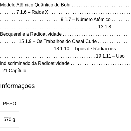
Modelo Atômico Quântico de Bohr . . . . . . . . . . . . . . . . . . . . . . . . .
. . . . . . . 7 1.6 – Raios X . . . . . . . . . . . . . . . . . . . . . . . . . . . . . . . . . . .
. . . . . . . . . . . . . . . . . . . . . . . . . . 9 1.7 – Número Atômico . . . . . . . .
. . . . . . . . . . . . . . . . . . . . . . . . . . . . . . . . . . . . . . . . . . 13 1.8 –
Becquerel e a Radioatividade . . . . . . . . . . . . . . . . . . . . . . . . . . . . .
. . . . . . . . 15 1.9 – Os Trabalhos do Casal Curie . . . . . . . . . . . . . .
. . . . . . . . . . . . . . . . . . . . . . . 18 1.10 – Tipos de Radiações . . . . . .
. . . . . . . . . . . . . . . . . . . . . . . . . . . . . . . . . . . . . . . . . 19 1.11 – Uso
Indiscriminado da Radioatividade . . . . . . . . . . . . . . . . . . . . . . . . . .
. 21 Capítulo
Informações
PESO
570 g