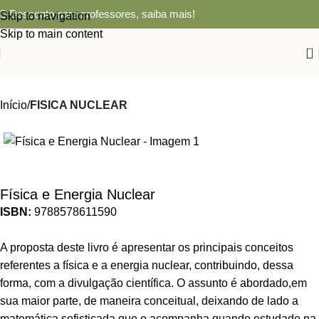
Desconto para professores,
saiba mais!
Skip to navigation
Skip to main content
0
Início
FISICA NUCLEAR
Física e Energia Nuclear
ISBN:
9788578611590
A proposta deste livro é apresentar os principais conceitos
referentes a física e a energia nuclear, contribuindo, dessa
forma, com a divulgação científica. O assunto é abordado,em
sua maior parte, de maneira conceitual, deixando de lado a
matemática sofisticada que o acompanha quando estudado na