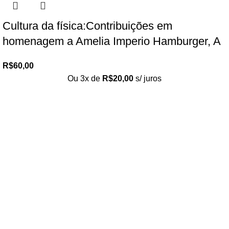
Cultura da física:Contribuições em
homenagem a Amelia Imperio Hamburger, A
R$
60,00
Ou 3x de
R$
20,00
s/ juros
Loja no IFUSP
Tel: (11) 2648-6666
Rua do Matão. Travessa R187
Instituto de Física, USP – São Paulo
Editora