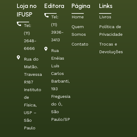
Loja no
Editora
Página
Links
IFUSP
Tel:
Home
Livros
(11)
Tel:
Quem
Política de
3936-
(11)
Somos
Privacidade
3413
2648-
Contato
Trocas e
6666
Rua
Devoluções
Enéias
Rua do
Luís
Matão.
Carlos
Travessa
Barbanti,
R187
193
Instituto
Freguesia
de
do Ó,
Física,
São
USP –
Paulo/SP
São
Paulo