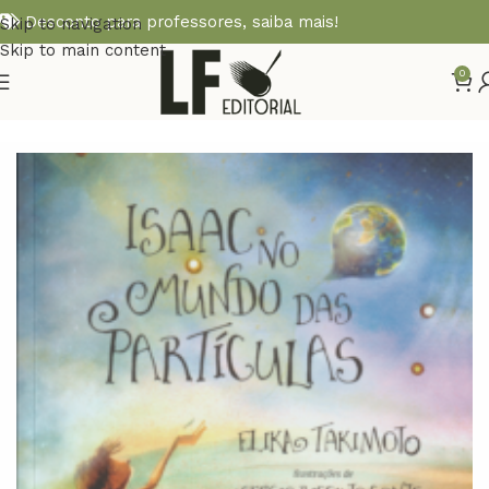
Desconto para professores,
saiba mais!
Skip to navigation
Skip to main content
0
Início
ENSINO