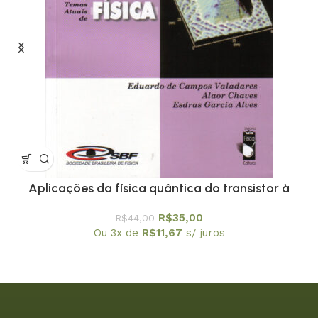
Aplicações da física quântica do transistor à
nanotecnologia – Coleção Temas Atuais de Física
R$
35,00
R$
44,00
/ SBF
Ou 3x de
R$
11,67
s/ juros