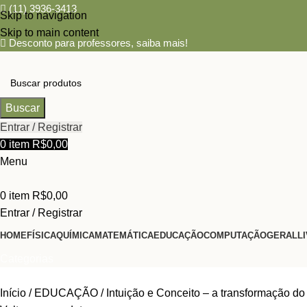
(11) 3936-3413
Skip to navigation
Skip to main content
Desconto para professores,
saiba mais!
Buscar
Entrar / Registrar
0
item
R$
0,00
Menu
0
item
R$
0,00
Entrar / Registrar
HOME
FÍSICA
QUÍMICA
MATEMÁTICA
EDUCAÇÃO
COMPUTAÇÃO
GERAL
L
Categorias
Início
EDUCAÇÃO
Intuição e Conceito – a transformação d