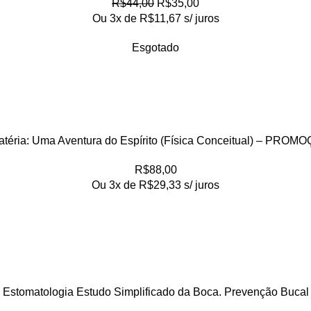
R$
44,00
R$
35,00
Ou 3x de
R$
11,67
s/ juros
Esgotado
atéria: Uma Aventura do Espírito (Física Conceitual) – PROM
R$
88,00
Ou 3x de
R$
29,33
s/ juros
Estomatologia Estudo Simplificado da Boca. Prevenção Bucal