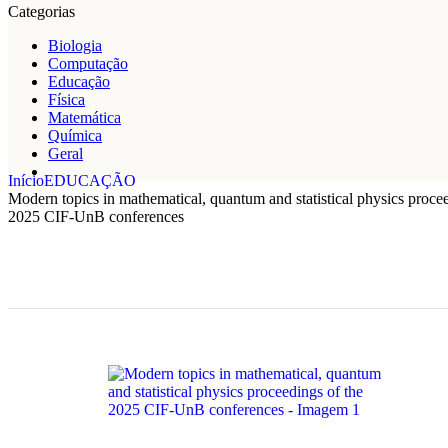
Categorias
Biologia
Computação
Educação
Física
Matemática
Química
Geral
Início
EDUCAÇÃO
Modern topics in mathematical, quantum and statistical physics procee
2025 CIF-UnB conferences