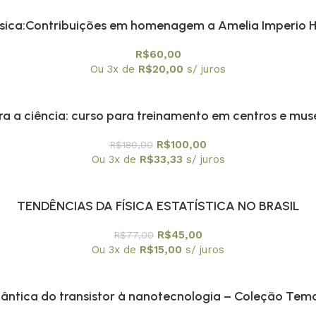
física:Contribuições em homenagem a Amelia Imperio 
R$
60,00
Ou 3x de
R$
20,00
s/ juros
 a ciência: curso para treinamento em centros e muse
R$
100,00
R$
180,00
Ou 3x de
R$
33,33
s/ juros
TENDÊNCIAS DA FÍSICA ESTATÍSTICA NO BRASIL
R$
45,00
R$
77,00
Ou 3x de
R$
15,00
s/ juros
uântica do transistor à nanotecnologia – Coleção Temas