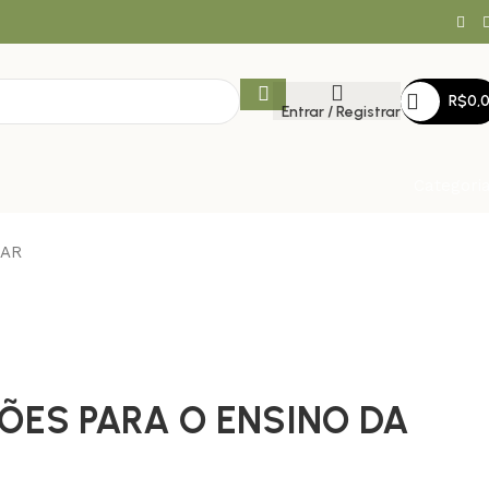
R$
0,
Entrar / Registrar
Categori
LAR
ÕES PARA O ENSINO DA