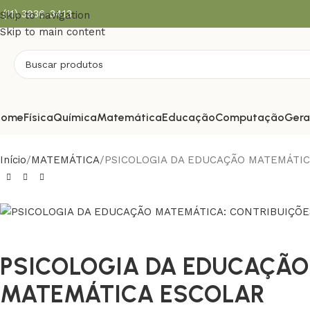
(11) 3936-3413
Skip to navigation
Skip to main content
Home
Física
Química
Matemática
Educação
Computação
Gera
Início
MATEMÁTICA
PSICOLOGIA DA EDUCAÇÃO MATEMÁTIC
PSICOLOGIA DA EDUCAÇÃO
MATEMÁTICA ESCOLAR