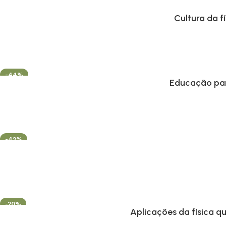
Cultura da 
-44%
Educação para
-42%
-20%
Aplicações da física q