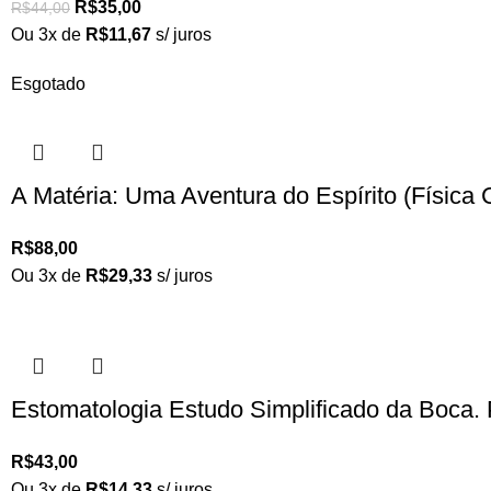
R$
35,00
R$
44,00
Ou 3x de
R$
11,67
s/ juros
Esgotado
A Matéria: Uma Aventura do Espírito (Físi
R$
88,00
Ou 3x de
R$
29,33
s/ juros
Estomatologia Estudo Simplificado da Boca.
R$
43,00
Ou 3x de
R$
14,33
s/ juros