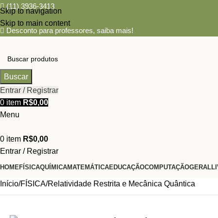
(11) 3936-3413
Skip to navigation
Skip to main content
Desconto para professores,
saiba mais!
Buscar
Entrar / Registrar
0
item
R$
0,00
Menu
0
item
R$
0,00
Entrar / Registrar
HOME
FÍSICA
QUÍMICA
MATEMÁTICA
EDUCAÇÃO
COMPUTAÇÃO
GERAL
L
Categorias
Início
FÍSICA
Relatividade Restrita e Mecânica Quântica