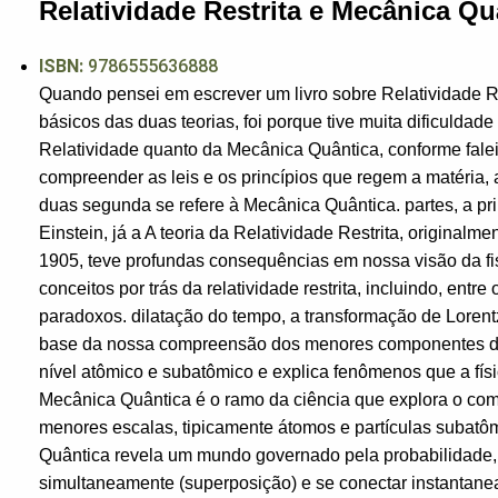
Relatividade Restrita e Mecânica Qu
ISBN:
9786555636888
Quando pensei em escrever um livro sobre Relatividade R
básicos das duas teorias, foi porque tive muita dificuldade
Relatividade quanto da Mecânica Quântica, conforme falei 
compreender as leis e os princípios que regem a matéria, a
duas segunda se refere à Mecânica Quântica. partes, a prim
Einstein, já a A teoria da Relatividade Restrita, originalm
1905, teve profundas consequências em nossa visão da fis
conceitos por trás da relatividade restrita, incluindo, en
paradoxos. dilatação do tempo, a transformação de Lorentz
base da nossa compreensão dos menores componentes da 
nível atômico e subatômico e explica fenômenos que a fís
Mecânica Quântica é o ramo da ciência que explora o co
menores escalas, tipicamente átomos e partículas subatô
Quântica revela um mundo governado pela probabilidade, 
simultaneamente (superposição) e se conectar instantanea