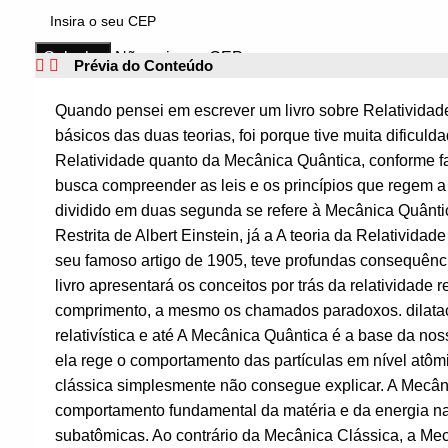
Não sei meu CEP
Prévia do Conteúdo
Quando pensei em escrever um livro sobre Relatividad
básicos das duas teorias, foi porque tive muita dificuld
Relatividade quanto da Mecânica Quântica, conforme fal
busca compreender as leis e os princípios que regem a m
dividido em duas segunda se refere à Mecânica Quântica
Restrita de Albert Einstein, já a A teoria da Relatividad
seu famoso artigo de 1905, teve profundas consequênci
livro apresentará os conceitos por trás da relatividade re
comprimento, a mesmo os chamados paradoxos. dilataçã
relativística e até A Mecânica Quântica é a base da 
ela rege o comportamento das partículas em nível atôm
clássica simplesmente não consegue explicar. A Mecân
comportamento fundamental da matéria e da energia na
subatômicas. Ao contrário da Mecânica Clássica, a M