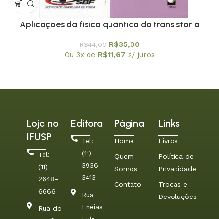
Aplicações da física quântica do transistor à
nanotecnologia – Coleção Temas Atuais de Física
R$
35,00
R$
44,00
/ SBF
Ou 3x de
R$
11,67
s/ juros
Loja no
Editora
Página
Links
IFUSP
Tel:
Home
Livros
(11)
Tel:
Quem
Política de
3936-
(11)
Somos
Privacidade
3413
2648-
Contato
Trocas e
6666
Rua
Devoluções
Enéias
Rua do
Luís